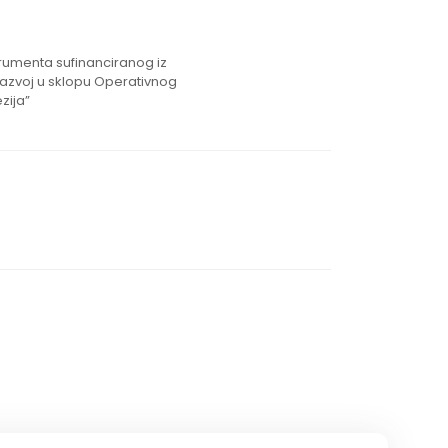
strumenta sufinanciranog iz
razvoj u sklopu Operativnog
zija”