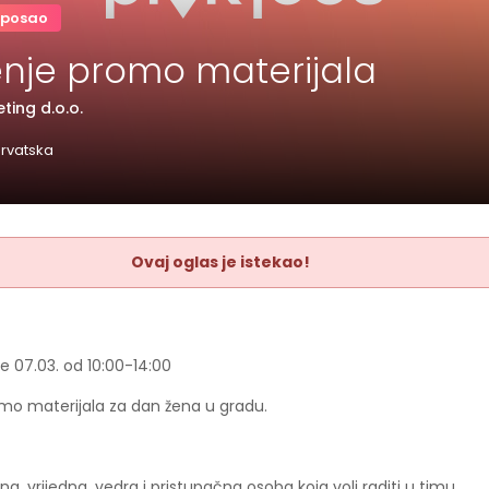
 posao
jenje promo materijala
ting d.o.o.
rvatska
Ovaj oglas je istekao!
e 07.03. od 10:00-14:00
omo materijala za dan žena u gradu.
na, vrijedna, vedra i pristupačna osoba koja voli raditi u timu