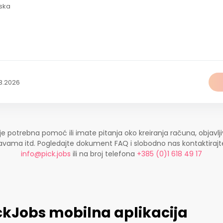
ska
3.2026
je potrebna pomoć ili imate pitanja oko kreiranja računa, objavlji
ijavama itd. Pogledajte dokument FAQ i slobodno nas kontaktira
info@pick.jobs
ili na broj telefona
+385 (0)1 618 49 17
ckJobs mobilna aplikacija