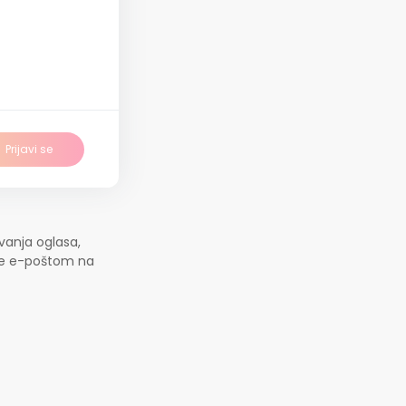
Prijavi se
vanja oglasa,
jte e-poštom na