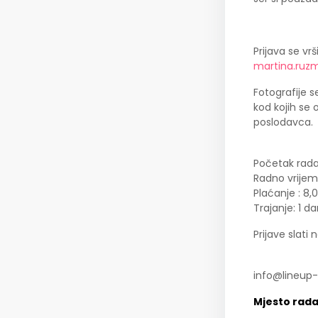
Prijava se vrš
martina.ruz
Fotografije se
kod kojih se 
poslodavca.
Početak rada:
Radno vrijem
Plaćanje : 8,
Trajanje: 1 
Prijave slati 
info@lineup-
Mjesto rad