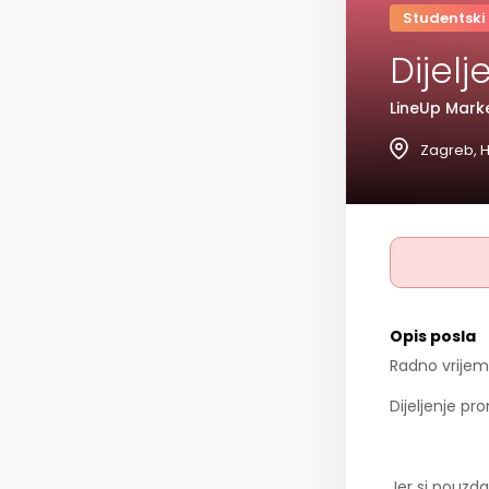
Studentski
Dijel
LineUp Marke
Zagreb, H
Opis posla
Radno vrijem
Dijeljenje pr
Jer si pouzda