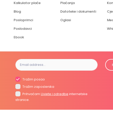
Kalkulator plaće
Plaćanja
Kon
Blog
Datoteke i dokumenti
Cje
Posloprimci
Oglasi
Med
Poslodavci
Whi
Ebook
Tražim posao
Tražim zaposlenika
Prihvaćam
Uvjete i odredbe
internetske
stranice.