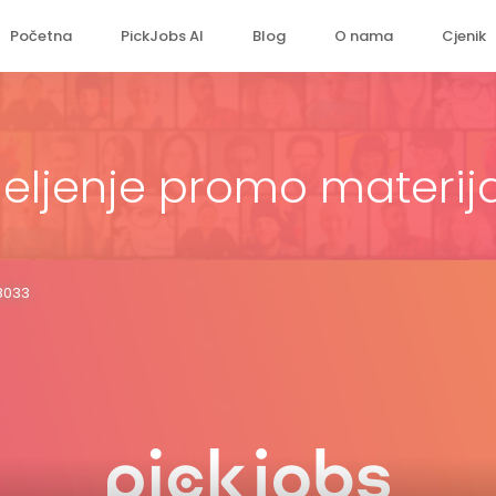
Početna
PickJobs AI
Blog
O nama
Cjenik
jeljenje promo materij
18033