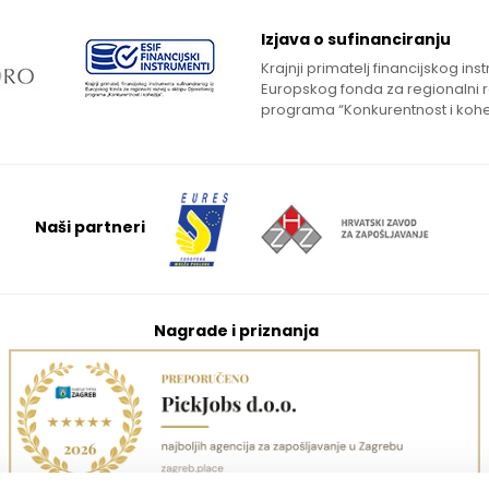
Izjava o sufinanciranju
Krajnji primatelj financijskog in
Europskog fonda za regionalni 
programa “Konkurentnost i kohe
Naši partneri
Nagrade i priznanja