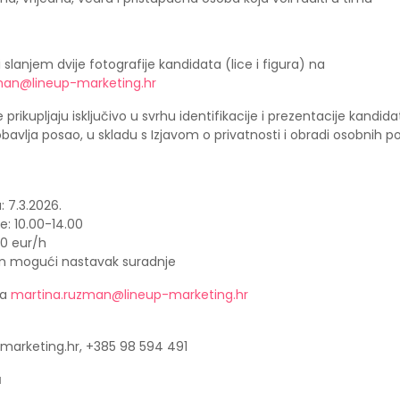
i slanjem dvije fotografije kandidata (lice i figura) na
man@lineup-marketing.hr
 prikupljaju isključivo u svrhu identifikacije i prezentacije kandida
obavlja posao, u skladu s Izjavom o privatnosti i obradi osobnih 
 7.3.2026.
e: 10.00-14.00
00 eur/h
dan mogući nastavak suradnje
na
martina.ruzman@lineup-marketing.hr
marketing.hr, +385 98 594 491
a