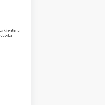
ta klijentima
podataka