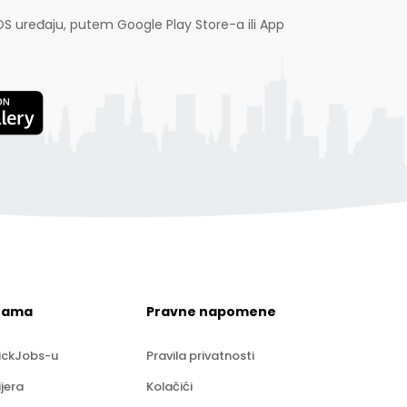
OS uređaju, putem Google Play Store-a ili App
nama
Pravne napomene
ickJobs-u
Pravila privatnosti
ijera
Kolačići