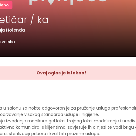
đeno
tičar / ka
Maja Holenda
rvatska
Ovaj oglas je istekao!
a u salonu za nokte odgovoran je za pružanje usluga profesiona
održavanje visokog standarda usluge i higijene.
je izvođenje manikure gel laka, trajnog laka, modeliranje i uređiv
aktivno komunicira s klijentima, savjetuje ih o njezi te vodi brigu
a, sterilizaciji pribora i kvaliteti pružene usluge.