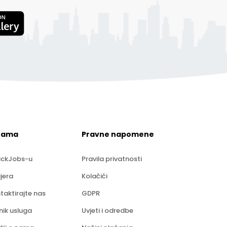
nama
Pravne napomene
ickJobs-u
Pravila privatnosti
ijera
Kolačići
taktirajte nas
GDPR
nik usluga
Uvjeti i odredbe