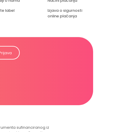
iji o nama
Načini plaćanja
te label
Izjava o sigurnosti
online plaćanja
Prijava
strumenta sufinanciranog iz