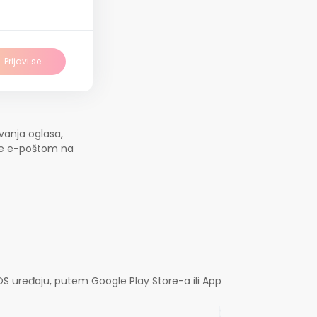
Prijavi se
vanja oglasa,
jte e-poštom na
OS uređaju, putem Google Play Store-a ili App