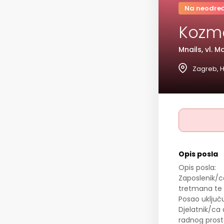
Na neodre
Kozme
Mnails, vl. 
Zagreb, H
Opis posla
Opis posla:
Zaposlenik/c
tretmana te 
Posao uključu
Djelatnik/ca 
radnog prostor