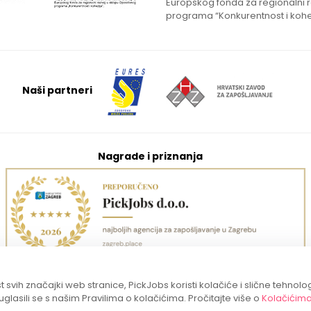
Europskog fonda za regionalni 
programa “Konkurentnost i kohe
Naši partneri
Nagrade i priznanja
 svih značajki web stranice, PickJobs koristi kolačiće i slične tehnolo
suglasili se s našim Pravilima o kolačićima. Pročitajte više o
Kolačićim