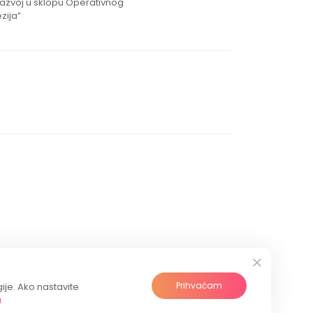
razvoj u sklopu Operativnog
zija”
Prihvaćam
gije. Ako nastavite
a