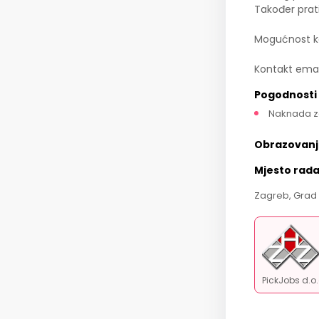
Također prat
Mogućnost kor
Kontakt emai
Pogodnosti
Naknada z
Obrazovanj
Mjesto rad
Zagreb, Grad 
PickJobs d.o