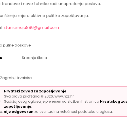
i trendove i nove tehnike radi unapređenja poslova.
ištenja mjera aktivne politike zapošljavanja.
l:
stanicmaja886@gmail.com
a putne troškove
e
Srednja škola
a
Zagreb, Hrvatska
Hrvatski zavod za zapošljavanje
Sva prava pridržana © 2026, www.hzz.hr
Sadržaj ovog oglasa je prenesen sa službenih stranica
Hrvatskog za
zapošljavanje
.
.o.
nije odgovoran
za eventualnu netočnost podataka u oglasu.