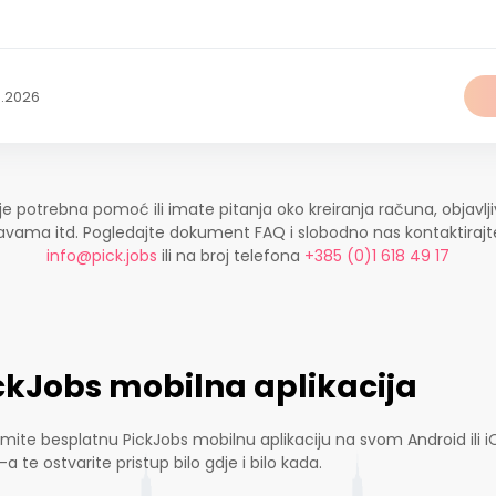
8.2026
je potrebna pomoć ili imate pitanja oko kreiranja računa, objavlji
ijavama itd. Pogledajte dokument FAQ i slobodno nas kontaktira
info@pick.jobs
ili na broj telefona
+385 (0)1 618 49 17
ckJobs mobilna aplikacija
mite besplatnu PickJobs mobilnu aplikaciju na svom Android ili i
-a te ostvarite pristup bilo gdje i bilo kada.