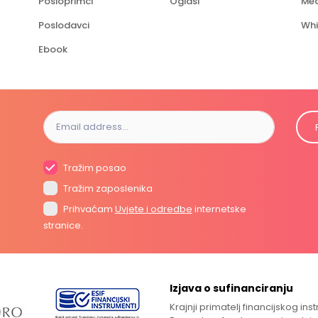
Posloprimci
Oglasi
Med
Poslodavci
Whi
Ebook
Tražim posao
Tražim zaposlenika
Prihvaćam
Uvjete i odredbe
internetske
stranice.
Izjava o sufinanciranju
Krajnji primatelj financijskog in