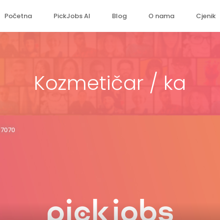
Početna
PickJobs AI
Blog
O nama
Cjenik
Kozmetičar / ka
07070