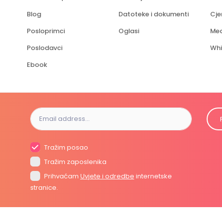
Blog
Datoteke i dokumenti
Cje
Posloprimci
Oglasi
Med
Poslodavci
Whi
Ebook
Tražim posao
Tražim zaposlenika
Prihvaćam
Uvjete i odredbe
internetske
stranice.