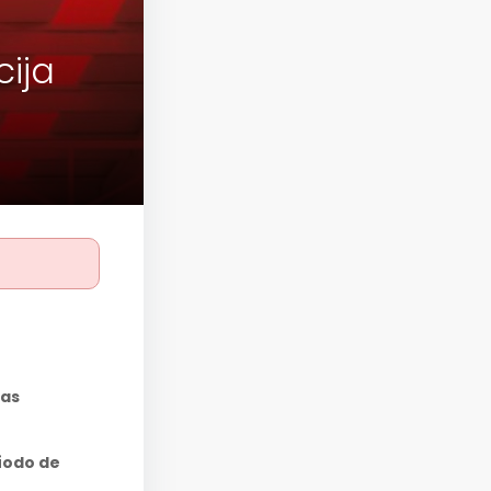
cija
las
ríodo de