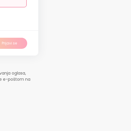
Prijavi se
vanja oglasa,
jte e-poštom na