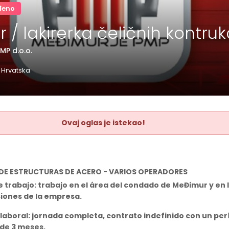
đeno
r / lakirerka čeličnih kontruk
MP d.o.o.
 Hrvatska
Ovaj oglas je istekao!
DE ESTRUCTURAS DE ACERO - VARIOS OPERADORES
e trabajo: trabajo en el área del condado de MeĐimur y en 
ciones de la empresa.
 laboral: jornada completa, contrato indefinido con un pe
de 3 meses.