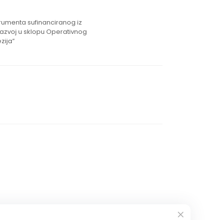
strumenta sufinanciranog iz
razvoj u sklopu Operativnog
zija”