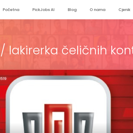
Početna
PickJobs AI
Blog
O nama
Cjenik
 / lakirerka čeličnih kon
8519