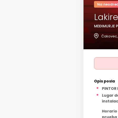
Na neodre
Lakire
MEĐIMURJE P
Čakovec,
Opis posla
PINTOR 
Lugar d
instala
Horario
prueba 