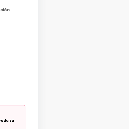
ación
voda za