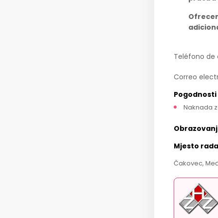
Ofrecem
adicion
Teléfono de
Correo elect
Pogodnosti
Naknada z
Obrazovanj
Mjesto rad
Čakovec, Međ