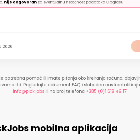
.o.
nije odgovoran
za eventualnu netočnost podataka u oglasu.
6.2026
je potrebna pomoć ili imate pitanja oko kreiranja računa, objavlji
ijavama itd. Pogledajte dokument FAQ i slobodno nas kontaktira
info@pick.jobs
ili na broj telefona
+385 (0)1 618 49 17
ckJobs mobilna aplikacija