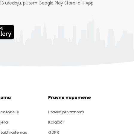
OS uređaju, putem Google Play Store-a ili App
nama
Pravne napomene
ickJobs-u
Pravila privatnosti
ijera
Kolačići
taktirajte nas
GDPR