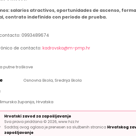
os: salarios atractivos, oportunidades de ascenso, form
al, contrato indefinido con periodo de prueba.
 contacto: 0993489674
rónico de contacto:
kadrovska@m-pmp.hr
a putne troškove
e
Osnovna škola, Srednja škola
a
imurska županija, Hrvatska
Hrvatski zavod za zapošljavanje
Sva prava pridržana © 2026, www.hzz.hr
Sadržaj ovog oglasa je prenesen sa službenih stranica
Hrvatskog za
zapošljavanje
.