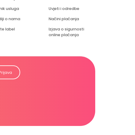
nik usluga
Uvjeti i odredbe
iji o nama
Načini plaćanja
te label
Izjava o sigurnosti
online plaćanja
Prijava