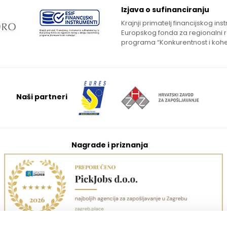
Izjava o sufinanciranju
Krajnji primatelj financijskog in
Europskog fonda za regionalni 
programa “Konkurentnost i kohe
Naši partneri
Nagrade i priznanja