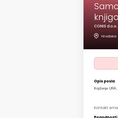
Samos
knjig
CONIS d.o.o.
Hrvatska
Opis posla
Knjiženje URA,
Kontakt emai
Pogodnosti