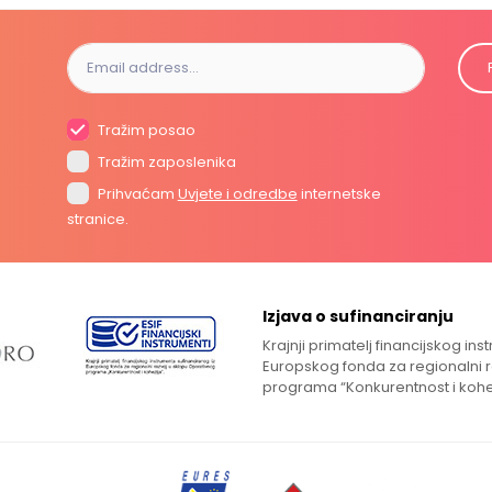
Tražim posao
Tražim zaposlenika
Prihvaćam
Uvjete i odredbe
internetske
stranice.
Izjava o sufinanciranju
Krajnji primatelj financijskog in
Europskog fonda za regionalni 
programa “Konkurentnost i kohe