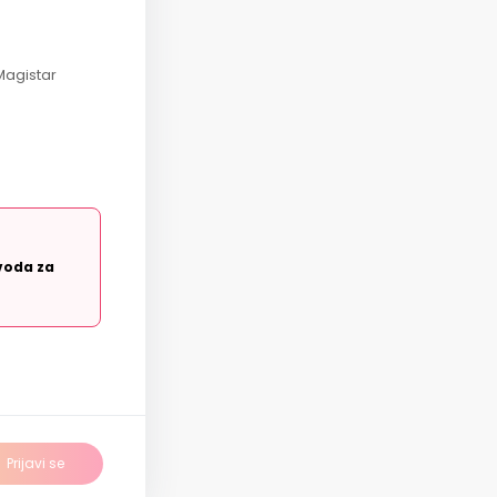
 Magistar
voda za
Prijavi se