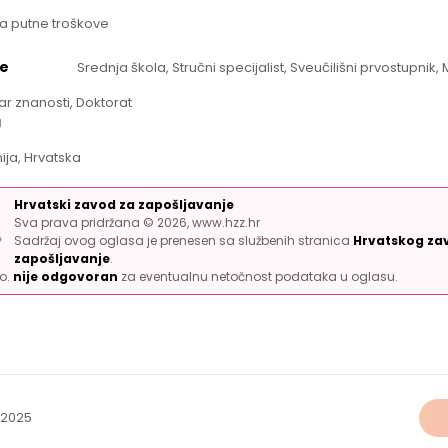
a putne troškove
e
Srednja škola, Stručni specijalist, Sveučilišni prvostupnik,
ar znanosti, Doktorat
a
ija, Hrvatska
Hrvatski zavod za zapošljavanje
Sva prava pridržana © 2026, www.hzz.hr
Sadržaj ovog oglasa je prenesen sa službenih stranica
Hrvatskog za
zapošljavanje
.
.o.
nije odgovoran
za eventualnu netočnost podataka u oglasu.
.2025