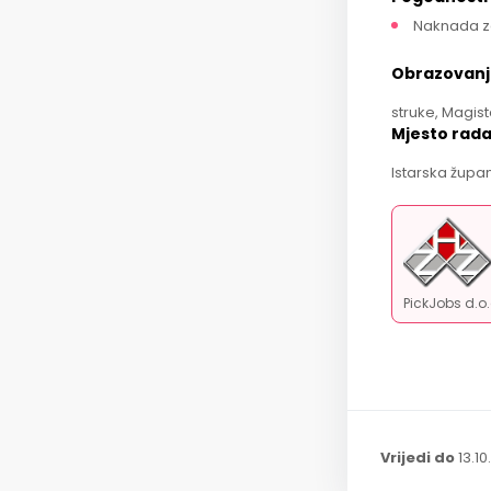
Naknada z
Obrazovanj
struke, Magist
Mjesto rad
Istarska župan
PickJobs d.o
Vrijedi do
13.10