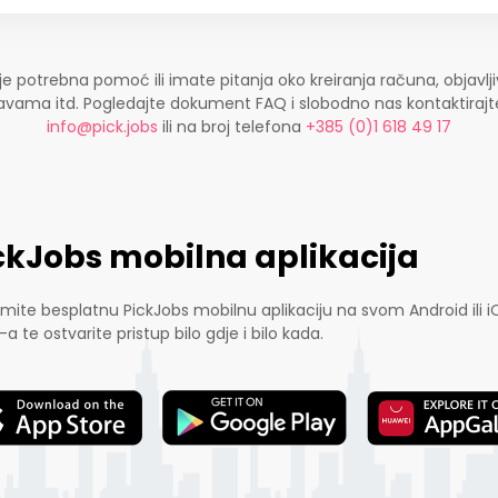
je potrebna pomoć ili imate pitanja oko kreiranja računa, objavlji
ijavama itd. Pogledajte dokument FAQ i slobodno nas kontaktira
info@pick.jobs
ili na broj telefona
+385 (0)1 618 49 17
ckJobs mobilna aplikacija
mite besplatnu PickJobs mobilnu aplikaciju na svom Android ili i
-a te ostvarite pristup bilo gdje i bilo kada.