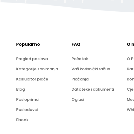
Popularno
FAQ
O 
Pregled poslova
Početak
O P
Kategorije zanimanja
Vaš korisnički račun
Kar
Kalkulator plaće
Plaćanja
Kon
Blog
Datoteke i dokumenti
Cje
Posloprimci
Oglasi
Med
Poslodavci
Whi
Ebook