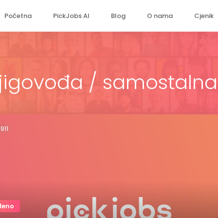
Početna
PickJobs AI
Blog
O nama
Cjenik
jigovođa / samostalna 
911
đeno