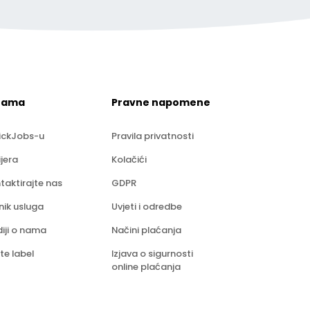
nama
Pravne napomene
ickJobs-u
Pravila privatnosti
ijera
Kolačići
taktirajte nas
GDPR
nik usluga
Uvjeti i odredbe
iji o nama
Načini plaćanja
te label
Izjava o sigurnosti
online plaćanja