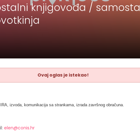
talni knjigovođa / samosta
ovotkinja
Ovaj oglas je istekao!
 IRA, izvoda, komunikacija sa strankama, izrada završnog obračuna.
l:
elen@conis.hr