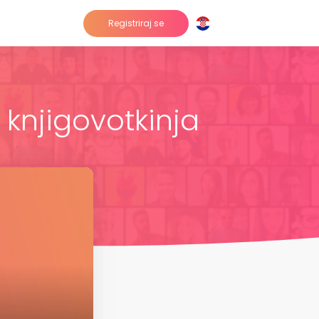
Registriraj se
knjigovotkinja