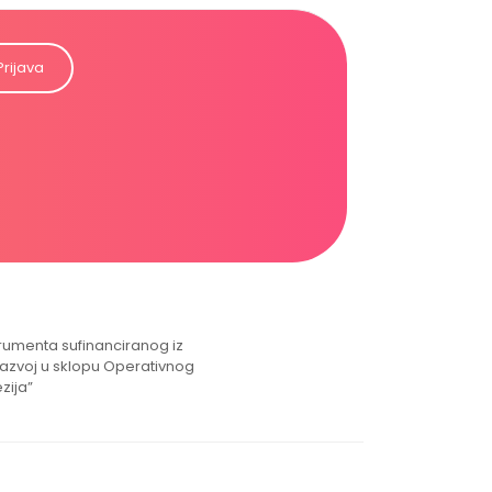
Prijava
strumenta sufinanciranog iz
razvoj u sklopu Operativnog
zija”