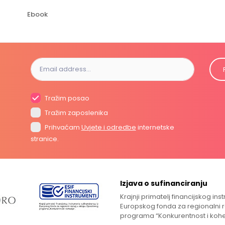
Ebook
Tražim posao
Tražim zaposlenika
Prihvaćam
Uvjete i odredbe
internetske
stranice.
Izjava o sufinanciranju
Krajnji primatelj financijskog in
Europskog fonda za regionalni 
programa “Konkurentnost i kohe