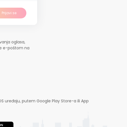
Prijavi se
vanja oglasa,
jte e-poštom na
OS uređaju, putem Google Play Store-a ili App