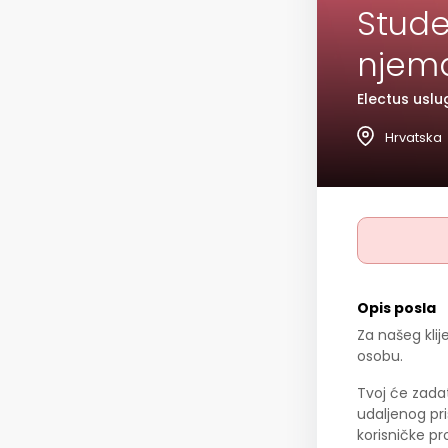
Stude
njema
Electus uslu
Hrvatska
Opis posla
Za našeg klij
osobu.
Tvoj će zada
udaljenog pris
korisničke p