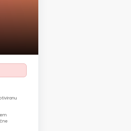
otiviranu
utem
pične