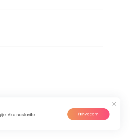
Prihvaćam
gije. Ako nastavite
a