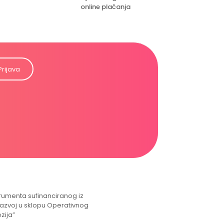
online plaćanja
Prijava
strumenta sufinanciranog iz
razvoj u sklopu Operativnog
zija”