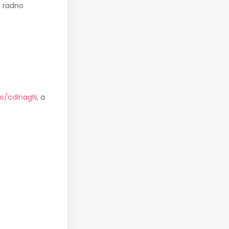
o radno
r/o/cdInagN
, a