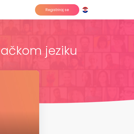
Registriraj se
mačkom jeziku