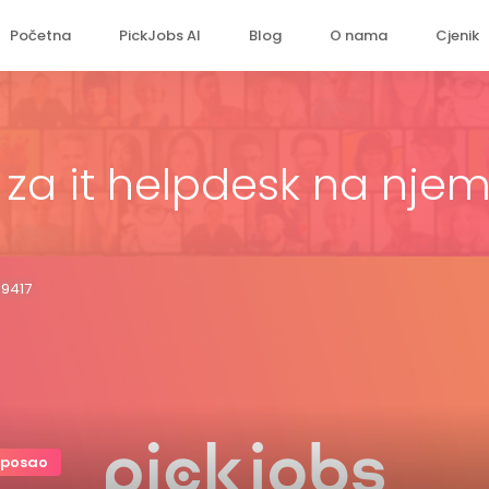
Početna
PickJobs AI
Blog
O nama
Cjenik
a za it helpdesk na nje
99417
 posao