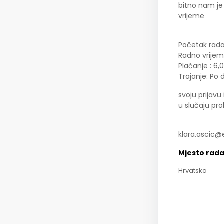
bitno nam je
vrijeme
Početak rad
Radno vrijeme
Plaćanje : 6,
Trajanje: Po
svoju prijav
u slučaju pr
klara.ascic@e
Mjesto rad
Hrvatska