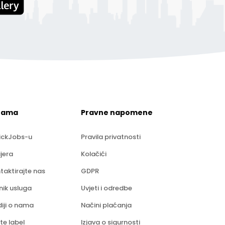
nama
Pravne napomene
ickJobs-u
Pravila privatnosti
ijera
Kolačići
taktirajte nas
GDPR
nik usluga
Uvjeti i odredbe
iji o nama
Načini plaćanja
te label
Izjava o sigurnosti