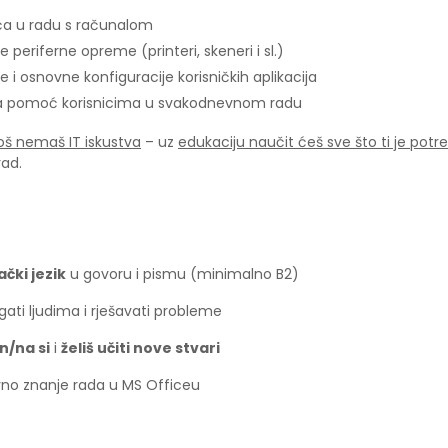
ća u radu s računalom
je periferne opreme (printeri, skeneri i sl.)
je i osnovne konfiguracije korisničkih aplikacija
a pomoć korisnicima u svakodnevnom radu
oš nemaš IT iskustva
– uz
edukaciju naučit ćeš sve što ti je potr
ad.
čki jezik
u govoru i pismu (minimalno B2)
ati ljudima i rješavati probleme
/na si
i
želiš učiti nove stvari
no znanje rada u MS Officeu