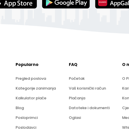
Popularno
FAQ
O 
Pregled poslova
Početak
O P
Kategorije zanimanja
Vaš korisnički račun
Kar
Kalkulator plaće
Plaćanja
Kon
Blog
Datoteke i dokumenti
Cje
Posloprimci
Oglasi
Med
Poslodavci
Whi