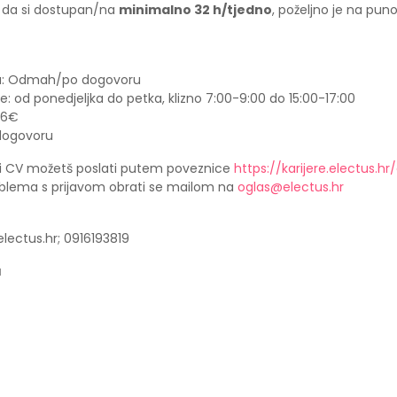
 da si dostupan/na
minimalno 32 h/tjedno
, poželjno je na pun
a: Odmah/po dogovoru
: od ponedjeljka do petka, klizno 7:00-9:00 do 15:00-17:00
06€
 dogovoru
u i CV možetš poslati putem poveznice
https://karijere.electus.h
oblema s prijavom obrati se mailom na
oglas@electus.hr
lectus.hr; 0916193819
a