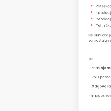
Poteško
Instalaci
Instalaci
Tehničk
Ne brini
ako j
samostalan r
Jer:
- Znaš
njema
- Voliš pomag
-
Odgovoran
- Imaš osnov