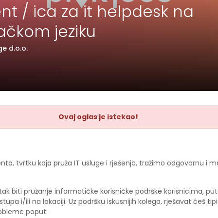
nt / ica za it helpdesk na
čkom jeziku
ge d.o.o.
Ovaj oglas je istekao!
enta, tvrtku koja pruža IT usluge i rješenja, tražimo odgovornu i m
tak biti pružanje informatičke korisničke podrške korisnicima, p
tupa i/ili na lokaciji. Uz podršku iskusnijih kolega, rješavat ćeš ti
robleme poput: