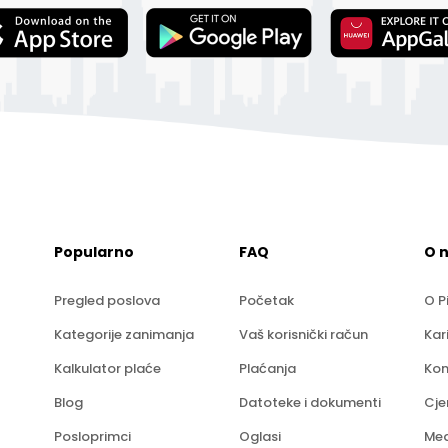
Popularno
FAQ
O 
Pregled poslova
Početak
O P
Kategorije zanimanja
Vaš korisnički račun
Kar
Kalkulator plaće
Plaćanja
Kon
Blog
Datoteke i dokumenti
Cje
Posloprimci
Oglasi
Med