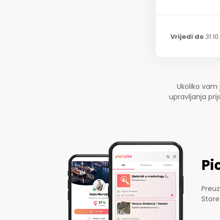
Vrijedi do
31.10
Ukoliko vam 
upravljanja pr
Pi
Preuz
Store