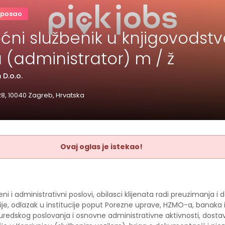
 posao
ni službenik u knjigovods
 (administrator) m / ž
D.o.o.
 28, 10040 Zagreb, Hrvatska
Ovaj oglas je istekao!
ni i administrativni poslovi, obilasci klijenata radi preuzimanja i
e, odlazak u institucije poput Porezne uprave, HZMO-a, banaka i
 uredskog poslovanja i osnovne administrativne aktivnosti, dosta