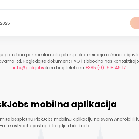
.2025
je potrebna pomoć ili imate pitanja oko kreiranja računa, objavlji
ijavama itd. Pogledajte dokument FAQ i slobodno nas kontaktira
info@pick.jobs
ili na broj telefona
+385 (0)1 618 49 17
ckJobs mobilna aplikacija
mite besplatnu PickJobs mobilnu aplikaciju na svom Android ili i
-a te ostvarite pristup bilo gdje i bilo kada.