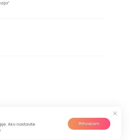
zija”
Prihvaćam
gije. Ako nastavite
a