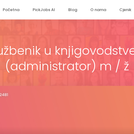
Početna
PickJobs AI
Blog
O nama
Cjenik
užbenik u knjigovodst
(administrator) m / ž
72481