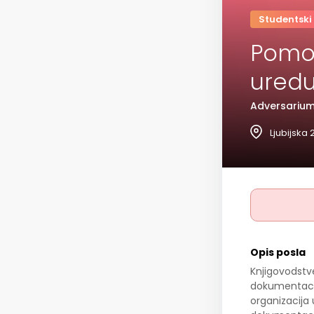
Studentski
Pomoć
uredu
Adversarium 
Ljubijska
Opis posla
Knjigovodstve
dokumentacij
organizacija