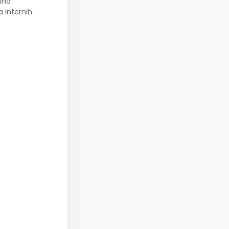
ino
a internih