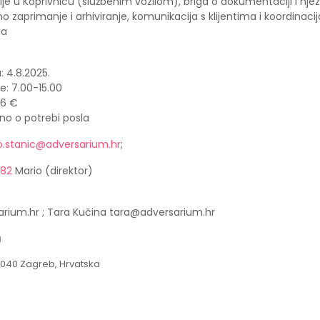
e u Koprivnicu (službenim vozilom), briga o dokumentaciji i njez
zaprimanje i arhiviranje, komunikacija s klijentima i koordinacij
da
: 4.8.2025.
e: 7.00-15.00
06 €
sno o potrebi posla
o.stanic@adversarium.hr
;
82
Mario (direktor)
rium.hr ; Tara Kučina tara@adversarium.hr
a
10040 Zagreb, Hrvatska