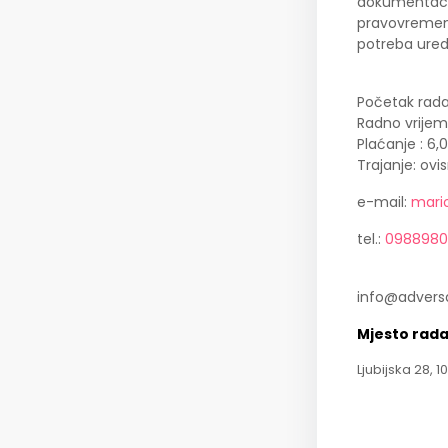
dokumentacij
pravovremeno 
potreba ure
Početak rada
Radno vrijem
Plaćanje : 6,
Trajanje: ovi
e-mail:
mari
tel.:
0988980
info@adversa
Mjesto rad
Ljubijska 28, 