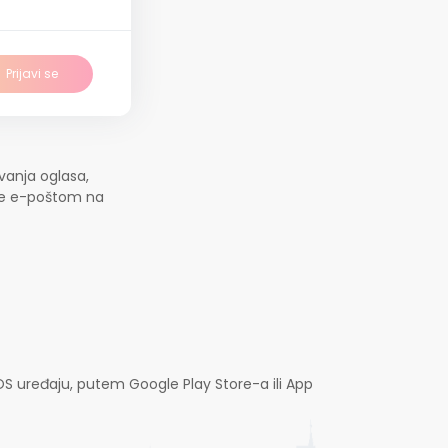
Prijavi se
vanja oglasa,
jte e-poštom na
OS uređaju, putem Google Play Store-a ili App