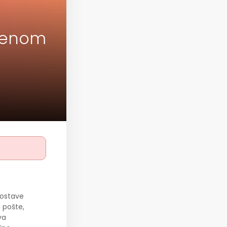
tvenom
 dostave
 pošte,
va