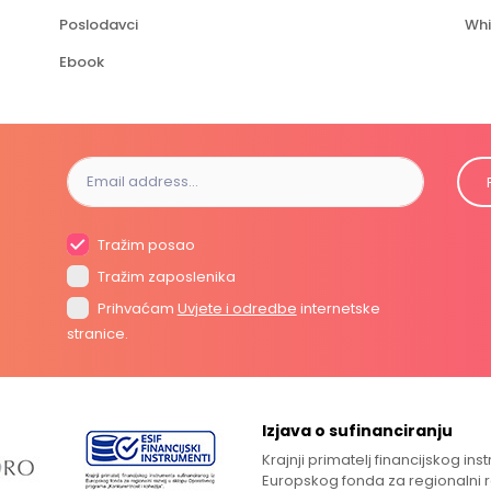
Poslodavci
Whi
Ebook
Tražim posao
Tražim zaposlenika
Prihvaćam
Uvjete i odredbe
internetske
stranice.
Izjava o sufinanciranju
Krajnji primatelj financijskog in
Europskog fonda za regionalni 