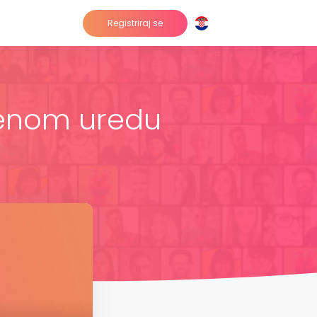
Registriraj se
venom uredu