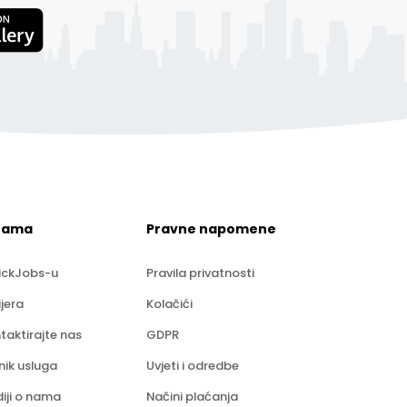
nama
Pravne napomene
ickJobs-u
Pravila privatnosti
ijera
Kolačići
taktirajte nas
GDPR
nik usluga
Uvjeti i odredbe
iji o nama
Načini plaćanja