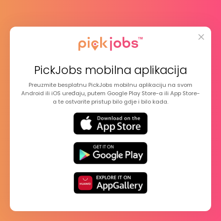
Istaknuti članci
PickJobs mobilna aplikacija
Preuzmite besplatnu PickJobs mobilnu aplikaciju na svom
Giveaway
Android ili iOS uređaju, putem Google Play Store-a ili App Store-
a te ostvarite pristup bilo gdje i bilo kada.
28.07.2026