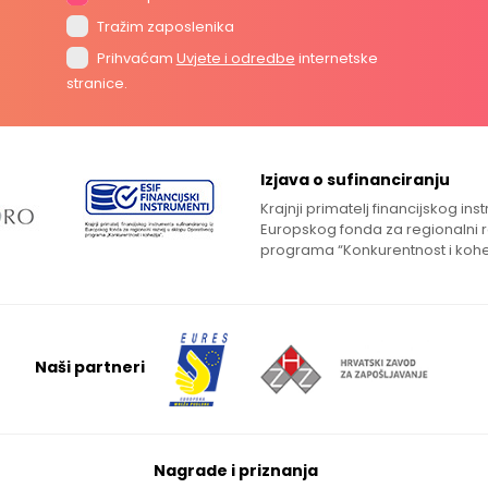
Tražim zaposlenika
Prihvaćam
Uvjete i odredbe
internetske
stranice.
Izjava o sufinanciranju
Krajnji primatelj financijskog in
Europskog fonda za regionalni 
programa “Konkurentnost i kohe
Naši partneri
Nagrade i priznanja