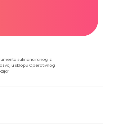
strumenta sufinanciranog iz
razvoj u sklopu Operativnog
zija”