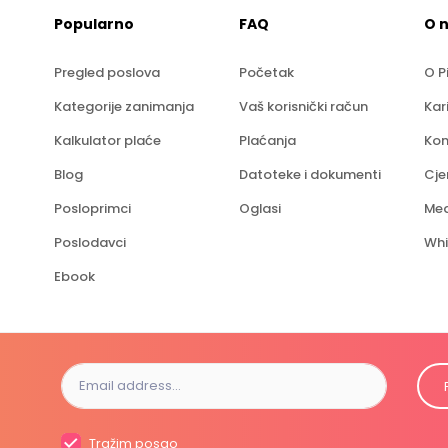
Popularno
FAQ
O 
Pregled poslova
Početak
O P
Kategorije zanimanja
Vaš korisnički račun
Kar
Kalkulator plaće
Plaćanja
Kon
Blog
Datoteke i dokumenti
Cje
Posloprimci
Oglasi
Med
Poslodavci
Whi
Ebook
Tražim posao