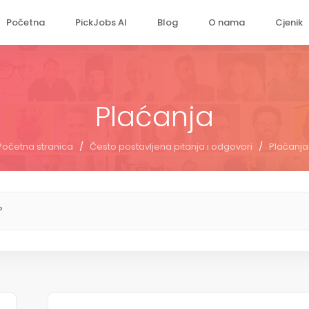
Početna
PickJobs AI
Blog
O nama
Cjenik
Plaćanja
Početna stranica
/
Često postavljena pitanja i odgovori
/
Plaćanja
?