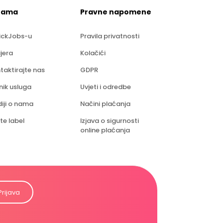
nama
Pravne napomene
ickJobs-u
Pravila privatnosti
ijera
Kolačići
taktirajte nas
GDPR
nik usluga
Uvjeti i odredbe
iji o nama
Načini plaćanja
te label
Izjava o sigurnosti
online plaćanja
Prijava