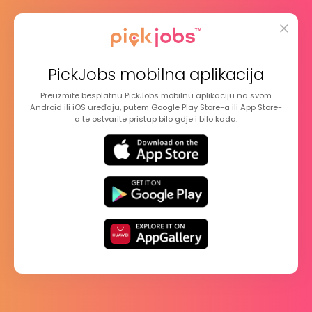
#uskrsnice
#uskrs
#blagdani
#umirovljenici
#vijesti
#hrvatska
PickJobs mobilna aplikacija
#pickjobs
Preuzmite besplatnu PickJobs mobilnu aplikaciju na svom
Android ili iOS uređaju, putem Google Play Store-a ili App Store-
a te ostvarite pristup bilo gdje i bilo kada.
Istaknuti članci
Giveaway