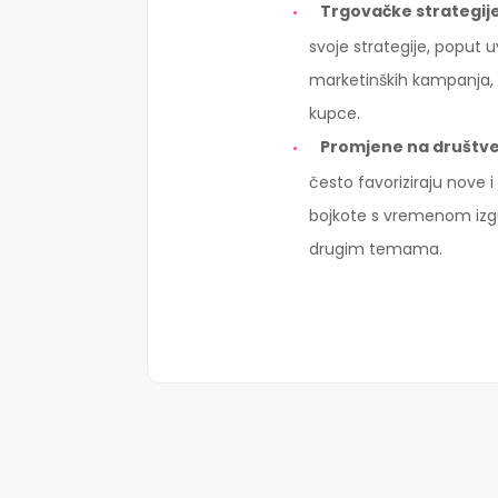
Trgovačke strategij
svoje strategije, poput 
marketinških kampanja, ka
kupce.
Promjene na društ
često favoriziraju nove 
bojkote s vremenom izgubil
drugim temama.