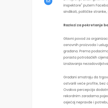
inspektore" putem Faceboo
sindikati, političke stranke
Razlozi za pokretanje b
Glavni povod za organizacij
osnovnih proizvoda i uslug
građana. Prema podacima, H
porasta potrošačkih cijen
izražavanja nezadovoljstva
Građani smatraju da trgov
ostvarili veće profite, be
Ovakva percepcija dodatno
rekordnim zaradama pojedin
osjećaj nepravde i potreb