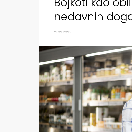
Bojkoti kao obl
nedavnih doga
21.02.2025