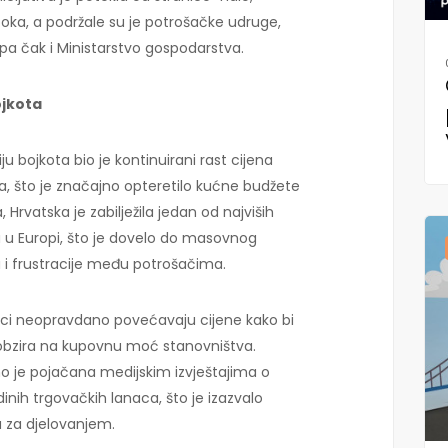
ka, a podržale su je potrošačke udruge,
, pa čak i Ministarstvo gospodarstva.
ojkota
u bojkota bio je kontinuirani rast cijena
a, što je značajno opteretilo kućne budžete
rvatska je zabilježila jedan od najviših
a u Europi, što je dovelo do masovnog
 i frustracije među potrošačima.
ci neopravdano povećavaju cijene kako bi
z obzira na kupovnu moć stanovništva.
 je pojačana medijskim izvještajima o
ih trgovačkih lanaca, što je izazvalo
u za djelovanjem.