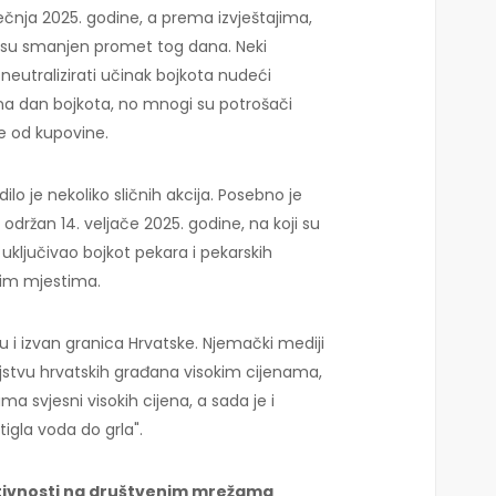
iječnja 2025. godine, a prema izvještajima,
e su smanjen promet tog dana. Neki
 neutralizirati učinak bojkota nudeći
a dan bojkota, no mnogi su potrošači
 se od kupovine.
ilo je nekoliko sličnih akcija. Posebno je
, održan 14. veljače 2025. godine, na koji su
e uključivao bojkot pekara i pekarskih
nim mjestima.
nju i izvan granica Hrvatske. Njemački mediji
ljstvu hrvatskih građana visokim cijenama,
ama svjesni visokih cijena, a sada je i
gla voda do grla".
ktivnosti na društvenim mrežama