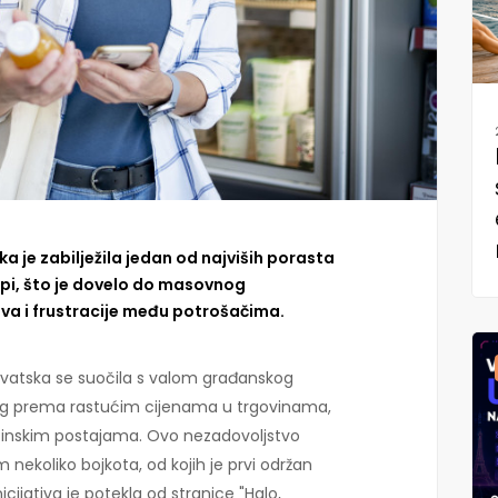
 je zabilježila jedan od najviših porasta
opi, što je dovelo do masovnog
va i frustracije među potrošačima.
vatska se suočila s valom građanskog
g prema rastućim cijenama u trgovinama,
zinskim postajama. Ovo nezadovoljstvo
m nekoliko bojkota, od kojih je prvi održan
nicijativa je potekla od stranice "Halo,