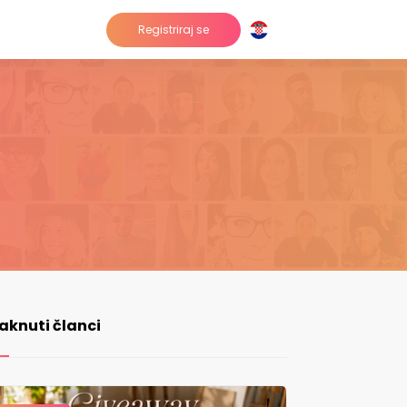
Registriraj se
taknuti članci