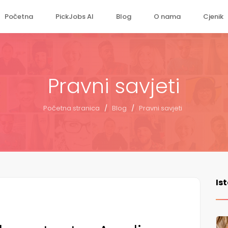
Početna
PickJobs AI
Blog
O nama
Cjenik
Pravni savjeti
Početna stranica
/
Blog
/
Pravni savjeti
Is