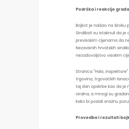
Podrška i reakcije građ
Bojkot je naišao na široku 
Sindikati su istaknuli da 
previsokim cijenama da neć
Nezavisnih hrvatskih sindik
nezadovoljstvo visokim cij
Stranica "Halo, inspektore
trgovina, trgovačkih lanaca
taj dan opskrbe kao da je n
viralna, a mnogi su građani
kako bi poslali snažnu por
Provedba i rezultati boj