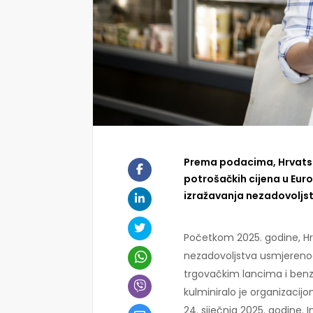
Prema podacima, Hrvatska
potrošačkih cijena u Eur
izražavanja nezadovoljst
Početkom 2025. godine, Hr
nezadovoljstva usmjereno
trgovačkim lancima i ben
kulminiralo je organizacijo
24. siječnja 2025. godine. I