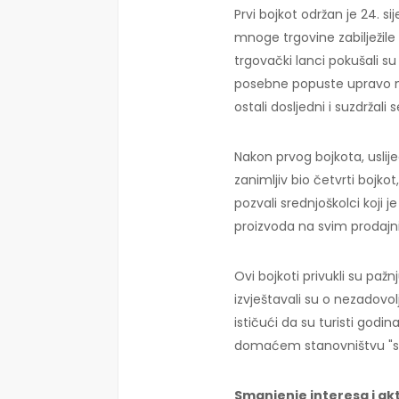
Prvi bojkot održan je 24. s
mnoge trgovine zabilježil
trgovački lanci pokušali su
posebne popuste upravo n
ostali dosljedni i suzdržali
Nakon prvog bojkota, uslijed
zanimljiv bio četvrti bojkot
pozvali srednjoškolci koji j
proizvoda na svim prodaj
Ovi bojkoti privukli su paž
izvještavali su o nezadovo
ističući da su turisti godin
domaćem stanovništvu "sti
Smanjenje interesa i a