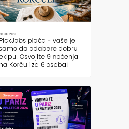
28.06.2026
PickJobs plaća - vaše je
samo da odabere dobru
ekipu! Osvojite 9 noćenja
na Korčuli za 6 osoba!
Giveaway