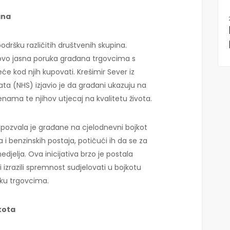
ana
podršku različitih društvenih skupina.
je ovo jasna poruka građana trgovcima s
e kod njih kupovati. Krešimir Sever iz
ata (NHS) izjavio je da građani ukazuju na
enama te njihov utjecaj na kvalitetu života.
" pozvala je građane na cjelodnevni bojkot
 i benzinskih postaja, potičući ih da se za
edjelja. Ova inicijativa brzo je postala
 izrazili spremnost sudjelovati u bojkotu
uku trgovcima.
kota