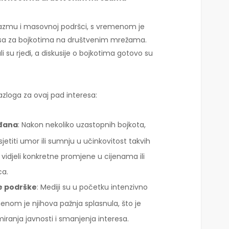
zmu i masovnoj podršci, s vremenom je
esa za bojkotima na društvenim mrežama.
li su rjeđi, a diskusije o bojkotima gotovo su
azloga za ovaj pad interesa:
ađana
: Nakon nekoliko uzastopnih bojkota,
etiti umor ili sumnju u učinkovitost takvih
 vidjeli konkretne promjene u cijenama ili
ca.
e podrške
: Mediji su u početku intenzivno
menom je njihova pažnja splasnula, što je
ranja javnosti i smanjenja interesa.