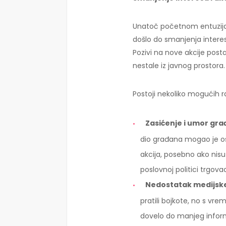
Unatoč početnom entuzija
došlo do smanjenja inter
Pozivi na nove akcije posta
nestale iz javnog prostora.
Postoji nekoliko mogućih r
Zasićenje i umor gr
dio građana mogao je osj
akcija, posebno ako nisu
poslovnoj politici trgova
Nedostatak medijsk
pratili bojkote, no s vre
dovelo do manjeg informi