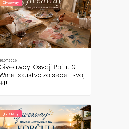
Giveaway
28.07.2026
Giveaway: Osvoji Paint &
Wine iskustvo za sebe i svoj
+1!
giveaway