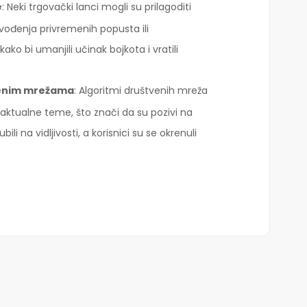
e
: Neki trgovački lanci mogli su prilagoditi
uvođenja privremenih popusta ili
ko bi umanjili učinak bojkota i vratili
venim mrežama
: Algoritmi društvenih mreža
i aktualne teme, što znači da su pozivi na
i na vidljivosti, a korisnici su se okrenuli