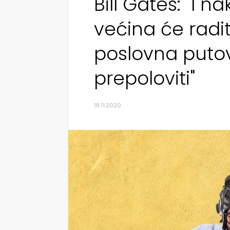
Bill Gates: "I 
većina će radit
poslovna puto
prepoloviti"
18.11.2020