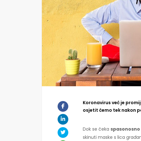
Koronavirus već je promij
osjetit ćemo tek nakon 
Dok se čeka
spasonosno 
skinuti maske s lica građa