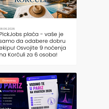
28.06.2026
PickJobs plaća - vaše je
samo da odabere dobru
ekipu! Osvojite 9 noćenja
na Korčuli za 6 osoba!
Giveaway