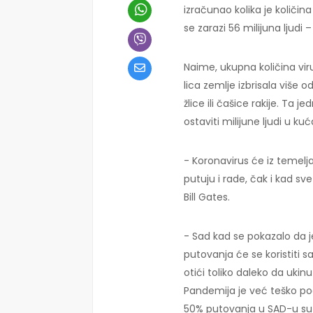
izračunao kolika je količin
se zarazi 56 milijuna ljudi 
Naime, ukupna količina viru
lica zemlje izbrisala više o
žlice ili čašice rakije. Ta 
ostaviti milijune ljudi u ku
- Koronavirus će iz temelj
putuju i rade, čak i kad s
Bill Gates.
- Sad kad se pokazalo da
putovanja će se koristiti
otići toliko daleko da ukin
Pandemija je već teško pog
50% putovanja u SAD-u su b