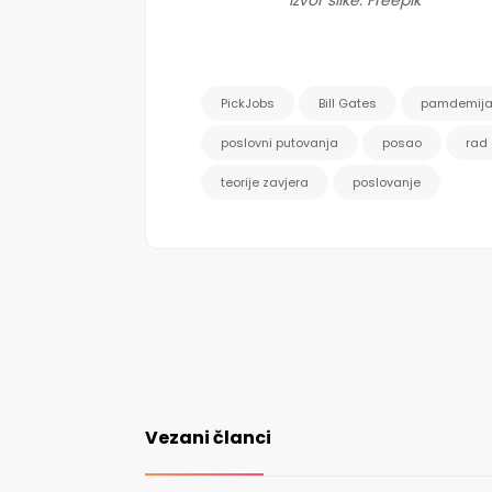
Izvor slike: Freepik
PickJobs
Bill Gates
pamdemij
poslovni putovanja
posao
rad
teorije zavjera
poslovanje
Vezani članci