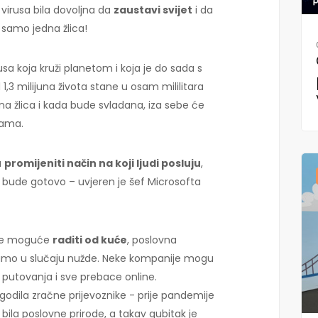
a virusa bila dovoljna da
zaustavi svijet
i da
– samo jedna žlica!
sa koja kruži planetom i koja je do sada s
d 1,3 milijuna života stane u osam mililitara
jedna žlica i kada bude svladana, iza sebe će
ćama.
a
promijeniti način na koji ljudi posluju
,
ve bude gotovo – uvjeren je šef Microsofta
 je moguće
raditi od kuće
, poslovna
 samo u slučaju nužde. Neke kompanije mogu
u putovanja i sve prebace online.
odila zračne prijevoznike - prije pandemije
ila poslovne prirode, a takav gubitak je