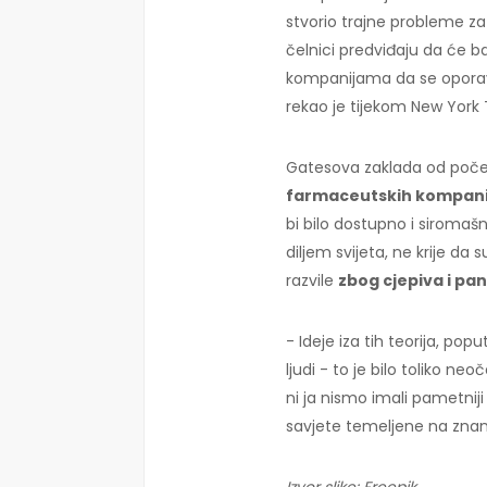
stvorio trajne probleme z
čelnici predviđaju da će b
kompanijama da se oporave
rekao je tijekom New York 
Gatesova zaklada od poče
farmaceutskih kompani
bi bilo dostupno i siroma
diljem svijeta, ne krije da 
razvile
zbog cjepiva i pa
- Ideje iza tih teorija, poput
ljudi - to je bilo toliko n
ni ja nismo imali pametniji
savjete temeljene na znanos