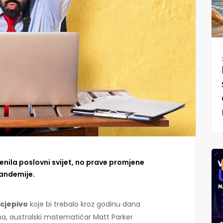
enila poslovni svijet, no prave promjene
pandemije.
cjepivo
koje bi trebalo kroz godinu dana
na, australski matematičar Matt Parker