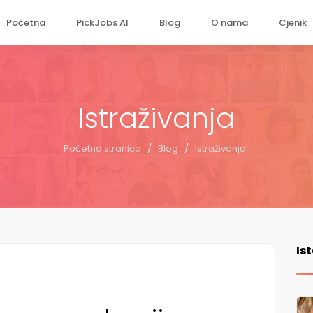
Početna
PickJobs AI
Blog
O nama
Cjenik
Istraživanja
Početna stranica
/
Blog
/
Istraživanja
Is