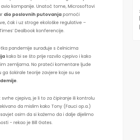
a avio kompanije. Unatoč tome, Microsoftovi
ar
dio poslovnih putovanja
pomoći
, čak i uz stroge ekološke regulative –
Times’ Dealbook konferencije.
tka pandemije surađuje s čelnicima
ja
kako bi se što prije razvilo cjepivo i kako
šnim zemljama. No prateći komentare ljude
su ga šokirale teorije zavjere koje su se
ndemije
.
 svrhe cjepiva, je li to za čipiranje ili kontrolu
eočekivano da mislim kako Tony (Fauci op.a.)
 savjet osim da si kažemo da i dalje dijelimo
ti - rekao je Bill Gates.