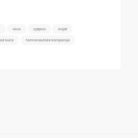
a
virus
cjepivo
svijet
 od kuće
farmaceutske kompanije