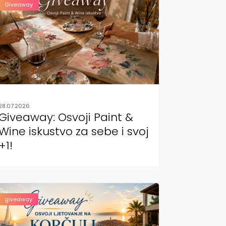
Giveaway
28.07.2026
Giveaway: Osvoji Paint &
Wine iskustvo za sebe i svoj
+1!
giveaway