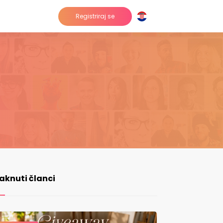
Registriraj se
taknuti članci