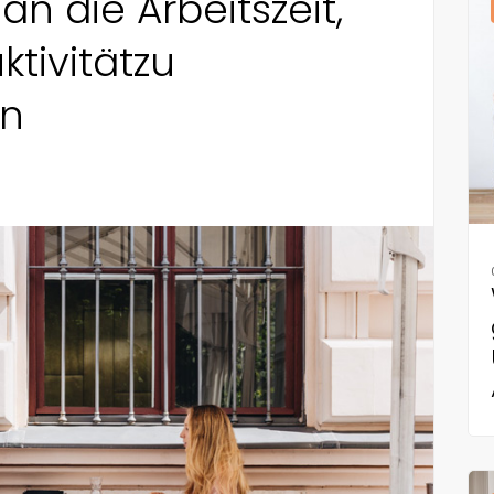
n die Arbeitszeit,
tivitätzu
en