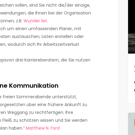
reichen sollen, sind Sie nicht die/der einzige,
Anwendungen, die Ihnen bei der Organisation
können, z.B.
Wun
der
list
.
sich um einen umfassenden Planer, mit
ten austauschen, Listen erstellen oder
, wodurch sich Ihr Arbeitszeitverlust
ppsvon drei Karriereberatern, die Sie nutzen
fene Kommunikation
ne freien Sommerabende unterstützt,
orgesetzten über eine frühere Ankunft zu
en Weggang zu rechtfertigen. Ihre
 Fleiß zu schätzen wissen und Sie werden
plan haben.“
M
atthew
N.
Fo
rd