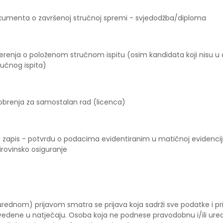
okumenta o završenoj stručnoj spremi - svjedodžba/diploma
jerenja o položenom stručnom ispitu (osim kandidata koji nisu u 
ručnog ispita)
dobrenja za samostalan rad (licenca)
ki zapis - potvrdu o podacima evidentiranim u matičnoj evidencij
rovinsko osiguranje
ednom) prijavom smatra se prijava koja sadrži sve podatke i pr
edene u natječaju. Osoba koja ne podnese pravodobnu i/ili urednu