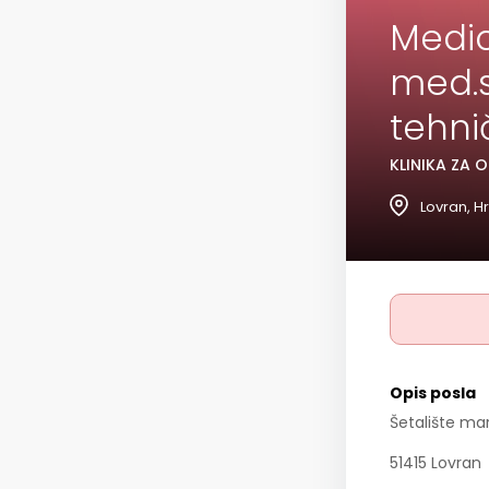
Medic
med.s
tehni
KLINIKA ZA 
Lovran, H
Opis posla
Šetalište mar
51415 Lovran