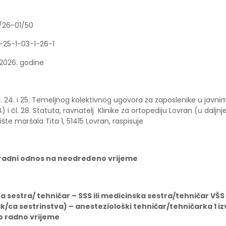
3/26-01/50
-25-1-03-1-26-1
.2026. godine
l. 24. i 25. Temeljnog kolektivnog ugovora za zaposlenike u javn
4) i čl. 28. Statuta, ravnatelj Klinike za ortopediju Lovran (u daljn
lište maršala Tita 1, 51415 Lovran, raspisuje
 radni odnos na neodređeno vrijeme
a sestra/ tehničar – SSS ili medicinska sestra/tehničar VŠS
/ca sestrinstva) – anesteziološki tehničar/tehničarka 1 izv
 radno vrijeme