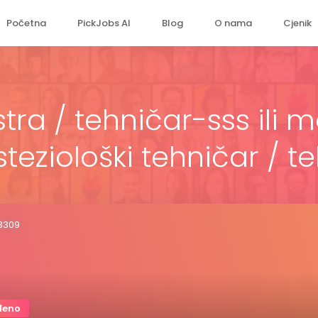
Početna
PickJobs AI
Blog
O nama
Cjenik
ra / tehničar-sss ili m
teziološki tehničar / t
13309
đeno