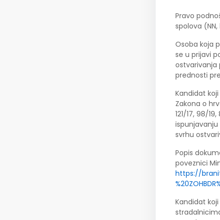
Pravo podnoš
spolova (NN, 
Osoba koja p
se u prijavi p
ostvarivanja
prednosti p
Kandidat koji
Zakona o hrva
121/17, 98/19,
ispunjavanju 
svrhu ostvari
Popis dokume
poveznici Min
https://bra
%20ZOHBDR%
Kandidat koji
stradalnicima