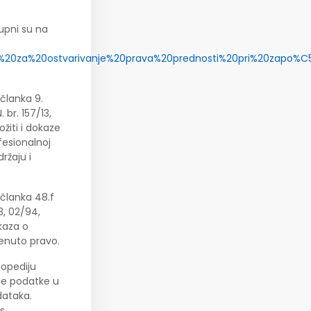
upni su na
za%20za%20ostvarivanje%20prava%20prednosti%20pri%20zapo%C5
članka 9.
 br. 157/13,
ožiti i dokaze
ofesionalnoj
ržaju i
 članka 48.f
3, 02/94,
okaza o
menuto pravo.
topediju
bne podatke u
dataka.
s