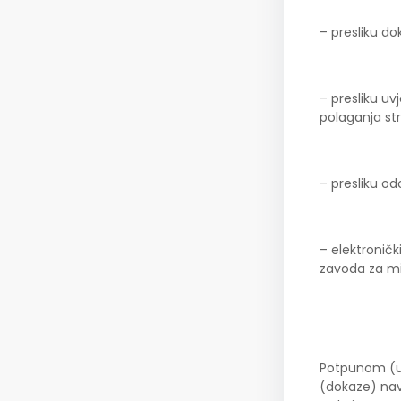
– presliku d
– presliku uv
polaganja st
– presliku o
– elektronič
zavoda za mi
Potpunom (ur
(dokaze) nav