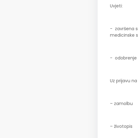
Uvjeti:
- završena sr
medicinske s
- odobrenje
Uz prijavu na
– zamolbu
– životopis