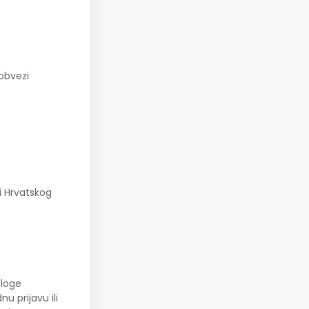
obvezi
i Hrvatskog
iloge
 prijavu ili