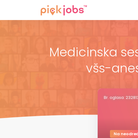
Medicinska sest
všs-anes
Br. oglasa: 2328
Na neodre