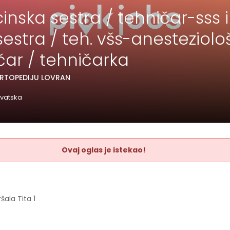
inska sestra / tehničar-sss il
estra / teh. všs-anesteziološ
čar / tehničarka
ORTOPEDIJU LOVRAN
rvatska
Ovaj oglas je istekao!
šala Tita 1