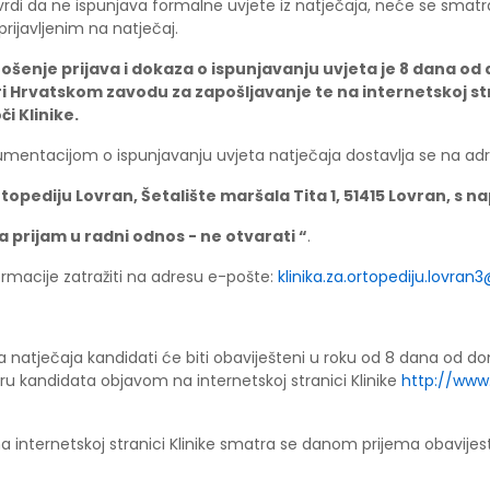
vrdi da ne ispunjava formalne uvjete iz natječaja, neće se smatr
rijavljenim na natječaj.
ošenje prijava i dokaza o ispunjavanju uvjeta je 8 dana od
ri Hrvatskom zavodu za zapošljavanje te na internetskoj str
či Klinike.
kumentacijom o ispunjavanju uvjeta natječaja dostavlja se na adr
rtopediju Lovran, Šetalište maršala Tita 1, 51415 Lovran, s
a prijam u radni odnos - ne otvarati “
.
rmacije zatražiti na adresu e-pošte:
klinika.za.ortopediju.lovran
a natječaja kandidati će biti obaviješteni u roku od 8 dana od d
ru kandidata objavom na internetskoj stranici Klinike
http://www
 internetskoj stranici Klinike smatra se danom prijema obavijest