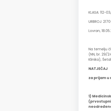
KLASA: 112-0
URBROJ: 2170
Lovran, 18.05
Na temelju č
(NN, br. 29/2
Klinika), Šeta
NATJEČAJ
za prijam u
1) Medicinsk
(prvostupnik
neodređeno