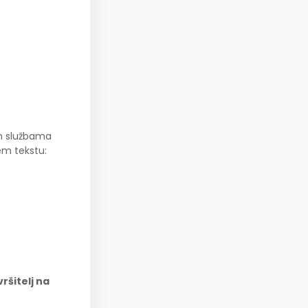
im službama
jem tekstu:
ršitelj na