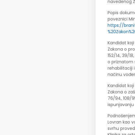
navedenog Za
Popis dokume
poveznici Min
https://bra
%20Zakon%20
Kandidat koji
Zakona o prof
152/14, 39/18
o priznatom s
rehabilitaciji
načinu vođen
Kandidat koji
Zakona o zašti
76/94, 108/95
ispunjavanju 
Podnošenjem p
Lovran kao vo
svrhu proved
Klinika za or