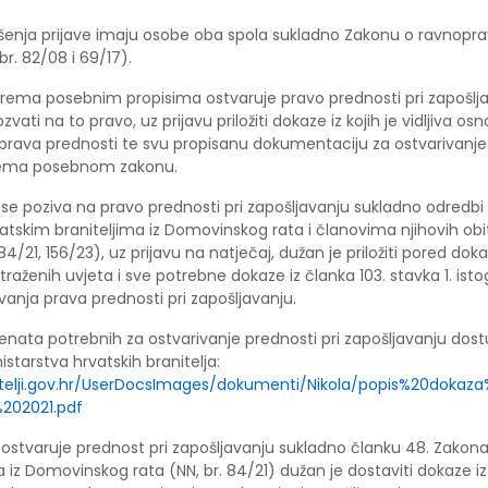
enja prijave imaju osobe oba spola sukladno Zakonu o ravnopra
br. 82/08 i 69/17).
rema posebnim propisima ostvaruje pravo prednosti pri zapošlj
ozvati na to pravo, uz prijavu priložiti dokaze iz kojih je vidljiva os
 prava prednosti te svu propisanu dokumentaciju za ostvarivanje
rema posebnom zakonu.
 se poziva na pravo prednosti pri zapošljavanju sukladno odredbi 
tskim braniteljima iz Domovinskog rata i članovima njihovih obite
 84/21, 156/23), uz prijavu na natječaj, dužan je priložiti pored dok
traženih uvjeta i sve potrebne dokaze iz članka 103. stavka 1. ist
vanja prava prednosti pri zapošljavanju.
nata potrebnih za ostvarivanje prednosti pri zapošljavanju dost
istarstva hrvatskih branitelja:
nitelji.gov.hr/UserDocsImages/dokumenti/Nikola/popis%20doka
202021.pdf
 ostvaruje prednost pri zapošljavanju sukladno članku 48. Zakona
 iz Domovinskog rata (NN, br. 84/21) dužan je dostaviti dokaze iz