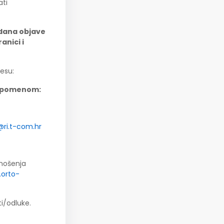
ati
 dana objave
anici i
esu:
 napomenom:
3@ri.t-com.hr
onošenja
.orto-
i/odluke.