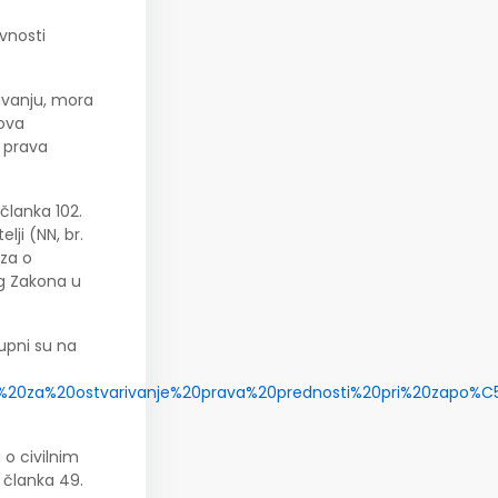
vnosti
avanju, mora
nova
 prava
članka 102.
lji (NN, br.
aza o
og Zakona u
upni su na
za%20za%20ostvarivanje%20prava%20prednosti%20pri%20zapo%C5
 o civilnim
 članka 49.