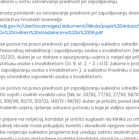
kona u svrhu ostvarivanja prednosti pri zapošljavanju.
nata potrebnih za ostvarivanje prednosti pri zapošljavanju dost
istarstva hrvatskih branitelja:
nitelji.gov.hr/UserDocsImages/dokumenti/Nikola/popis%20doka
o%20civilnim%20stradalnicima%20iz%20DR.pdf
 se poziva na pravo prednosti pri zapošljavanju sukladno odredbi 
esionalnoj rehabilitaciji i zapošljavanju osoba s invaliditetom (NN.
, 32/20), dužan je uz dokaze o ispunjavanju uvjeta iz natječaja pril
tatusu osobe s invaliditetom (čl. 9. st. 2. - 3. i čl.13. Zakona o pr
 i zapošljavanju osoba s invaliditetom ), a sukladno Pravilniku o sad
ja očevidnika zaposlenih osoba s invaliditetom.
 se poziva na pravo prednosti pri zapošljavanju sukladno odredbi
ti vojnih i civilnih invalida rata (NN, br. 33/92, 77/92, 27/93, 58/9
, 108/96, 82/01, 103/03, 148/13 i 98/19) dužan je priložiti, pored d
traženih uvjeta, rješenje odnosno potvrdu iz koje je vidljivo spo
rijave na natječaj, kandidat je izričito suglasan da Klinika za or
ditelj obrade može prikupljati, koristiti i obrađivati njegove oso
be natječaja sukladno propisima koji uređuju zaštitu osobnih po
topediju Lovran dostavljene podatke kandidata obrađuje u skladu 