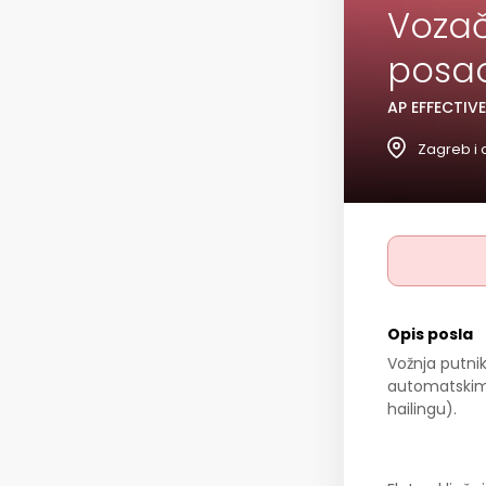
Vozač
posa
AP EFFECTIV
Zagreb i 
Opis posla
Vožnja putni
automatskim 
hailingu).