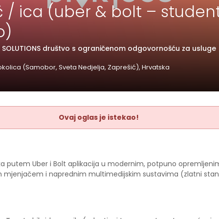
 / ica (uber & bolt – student
o)
E SOLUTIONS društvo s ograničenom odgovornošću za usluge
okolica (Samobor, Sveta Nedjelja, Zaprešić), Hrvatska
Ovaj oglas je istekao!
ka putem Uber i Bolt aplikacija u modernim, potpuno opremljenim
mjenjačem i naprednim multimedijskim sustavima (zlatni stan