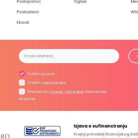
Posloprimci
Oglasi
Med
Poslodavci
Whi
Ebook
Tražim posao
Tražim zaposlenika
Prihvaćam
Uvjete i odredbe
internetske
stranice.
Izjava o sufinanciranju
Krajnji primatelj financijskog in