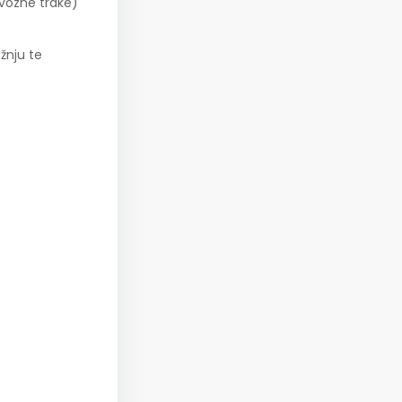
 vozne trake)
žnju te