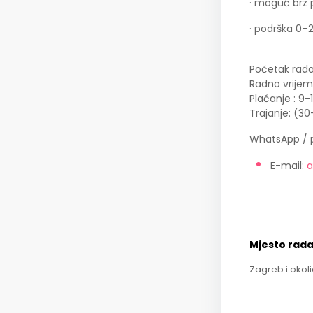
· moguć brz 
· podrška 0–2
Početak rad
Radno vrijem
Plaćanje : 9
Trajanje: (3
WhatsApp / 
E-mail:
a
Mjesto rad
Zagreb i okol