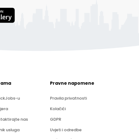
nama
Pravne napomene
ickJobs-u
Pravila privatnosti
ijera
Kolačići
taktirajte nas
GDPR
nik usluga
Uvjeti i odredbe