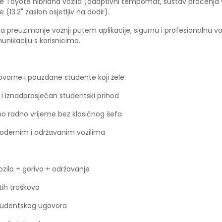
uje Toyote hibridna vozila (adaptivni tempomat, sustav praćenja
 (13.2" zaslon osjetljiv na dodir).
 preuzimanje vožnji putem aplikacije, sigurnu i profesionalnu vo
nikaciju s korisnicima.
vorne i pouzdane studente koji žele:
 iznadprosječan studentski prihod
o radno vrijeme bez klasičnog šefa
ernim i održavanim vozilima
ozilo + gorivo + održavanje
tih troškova
studentskog ugovora