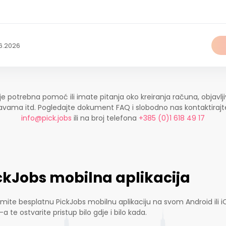
6.2026
je potrebna pomoć ili imate pitanja oko kreiranja računa, objavlji
ijavama itd. Pogledajte dokument FAQ i slobodno nas kontaktira
info@pick.jobs
ili na broj telefona
+385 (0)1 618 49 17
ckJobs mobilna aplikacija
mite besplatnu PickJobs mobilnu aplikaciju na svom Android ili i
-a te ostvarite pristup bilo gdje i bilo kada.