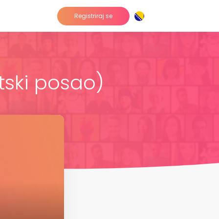
Registriraj se
tski posao)