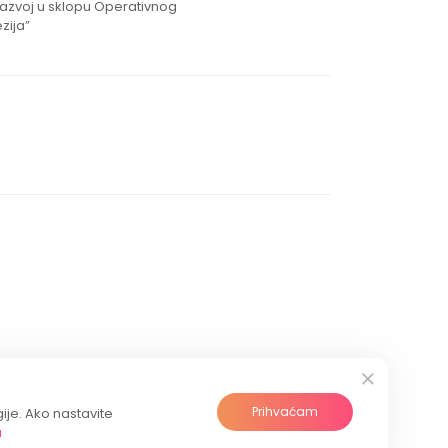
razvoj u sklopu Operativnog
zija”
Prihvaćam
gije. Ako nastavite
a