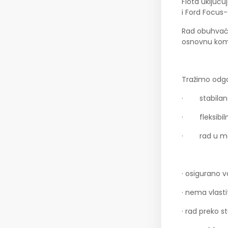
Flota uključ
i Ford Focus-e
Rad obuhvaća
osnovnu komu
Tražimo odgo
· stabilan i
· fleksibiln
· rad u mod
· osigurano v
· nema vlasti
· rad preko 