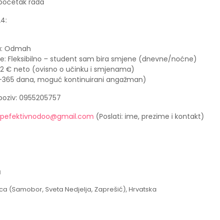
početak rada
4:
a: Odmah
e: Fleksibilno – student sam bira smjene (dnevne/noćne)
-12 € neto (ovisno o učinku i smjenama)
0-365 dana, moguć kontinuirani angažman)
poziv: 0955205757
pefektivnodoo@gmail.com
(Poslati: ime, prezime i kontakt)
a
ica (Samobor, Sveta Nedjelja, Zaprešić), Hrvatska