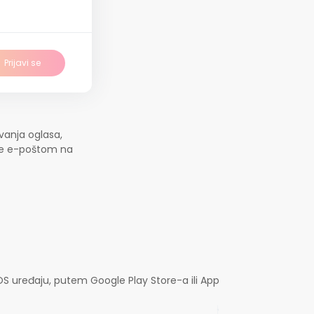
Prijavi se
vanja oglasa,
jte e-poštom na
OS uređaju, putem Google Play Store-a ili App