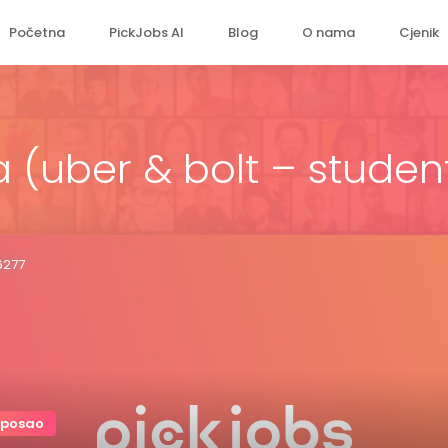
Početna
PickJobs AI
Blog
O nama
Cjenik
a (uber & bolt – studen
6277
 posao