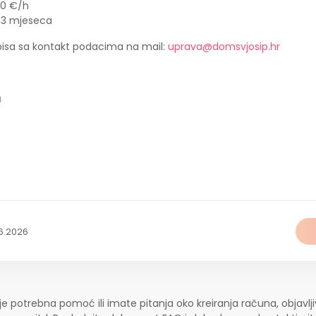
00 €/h
o 3 mjeseca
opisa sa kontakt podacima na mail:
uprava@domsvjosip.hr
a
6.2026
je potrebna pomoć ili imate pitanja oko kreiranja računa, objavlji