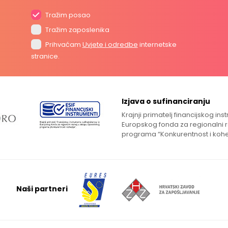
Tražim posao
Tražim zaposlenika
Prihvaćam
Uvjete i odredbe
internetske
stranice.
Izjava o sufinanciranju
Krajnji primatelj financijskog in
Europskog fonda za regionalni 
programa “Konkurentnost i kohe
Naši partneri