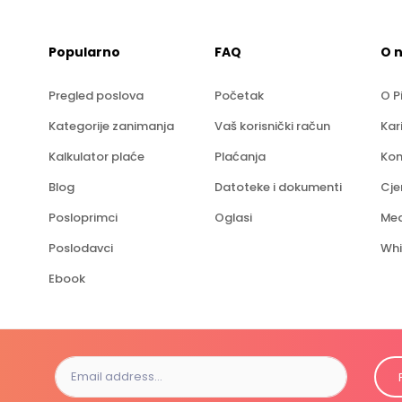
Popularno
FAQ
O 
Pregled poslova
Početak
O P
Kategorije zanimanja
Vaš korisnički račun
Kar
Kalkulator plaće
Plaćanja
Kon
Blog
Datoteke i dokumenti
Cje
Posloprimci
Oglasi
Med
Poslodavci
Whi
Ebook