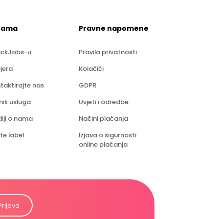
nama
Pravne napomene
ickJobs-u
Pravila privatnosti
ijera
Kolačići
taktirajte nas
GDPR
nik usluga
Uvjeti i odredbe
iji o nama
Načini plaćanja
te label
Izjava o sigurnosti
online plaćanja
Prijava