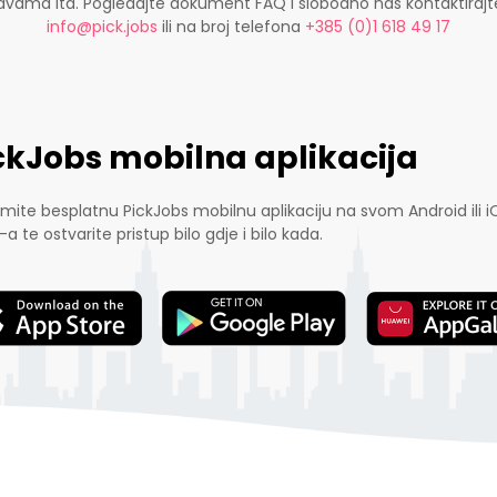
ijavama itd. Pogledajte dokument FAQ i slobodno nas kontaktira
info@pick.jobs
ili na broj telefona
+385 (0)1 618 49 17
ckJobs mobilna aplikacija
mite besplatnu PickJobs mobilnu aplikaciju na svom Android ili i
-a te ostvarite pristup bilo gdje i bilo kada.