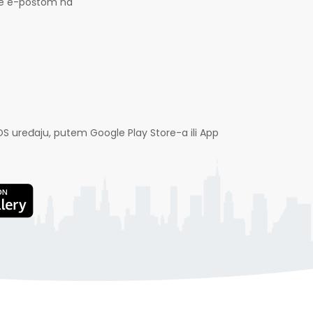
jte e-poštom na
OS uređaju, putem Google Play Store-a ili App