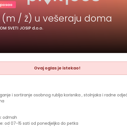
 posao
a (m / ž) u vešeraju doma
OM SVETI JOSIP d.o.o.
Ovaj oglas je istekao!
aganje i sortiranje osobnog rublja korisnika , stolnjaka i radne odj
ma
a: odmah
e: od 07-15 sati od ponedjeljka do petka