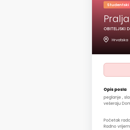
Studentski
Pralj
OBITELJSKI D
Hrvatska
Opis posla
peglanje , sl
vešeraju Do
Početak rad
Radno vrijem