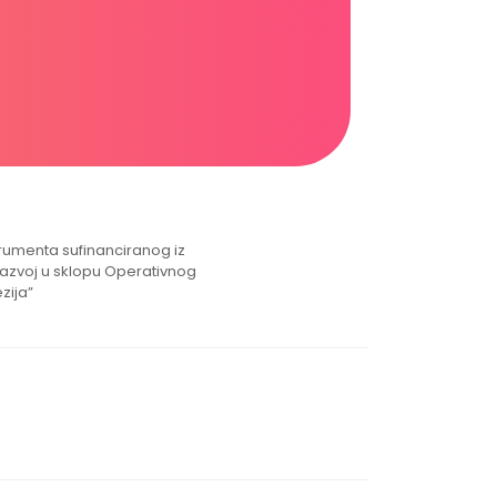
strumenta sufinanciranog iz
razvoj u sklopu Operativnog
zija”