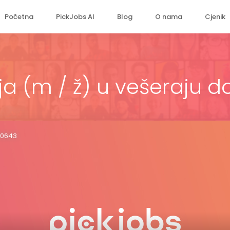
Početna
PickJobs AI
Blog
O nama
Cjenik
lja (m / ž) u vešeraju 
60643