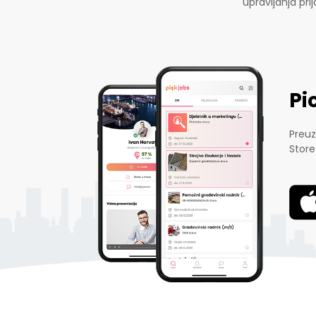
upravljanja pr
Pi
Preuz
Store