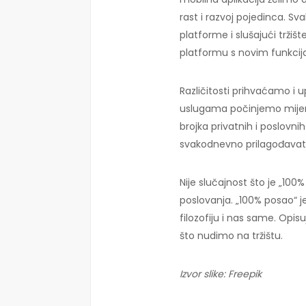
rast i razvoj pojedinca. 
platforme i slušajući trži
platformu s novim funkcij
Različitosti prihvaćamo i u
uslugama počinjemo mijen
brojka privatnih i poslovni
svakodnevno prilagođavati
Nije slučajnost što je „10
poslovanja. „100% posao“ je 
filozofiju i nas same. Opi
što nudimo na tržištu.
Izvor slike: Freepik