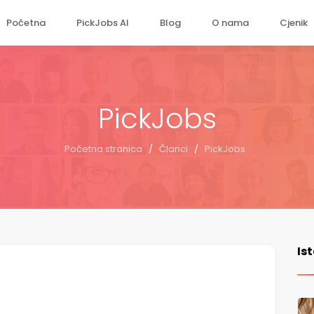
Početna
PickJobs AI
Blog
O nama
Cjenik
PickJobs
Početna stranica
/
Članci
/
PickJobs
Is