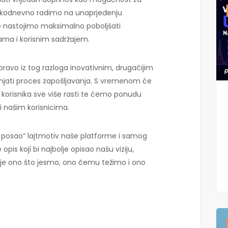
Svakodnevno radimo na unaprjeđenju
šte nastojimo maksimalno poboljšati
ama i korisnim sadržajem.
pravo iz tog razloga inovativnim, drugačijim
jati proces zapošljavanja. S vremenom će
h korisnika sve više rasti te ćemo ponudu
 našim korisnicima.
0% posao“ lajtmotiv naše platforme i samog
opis koji bi najbolje opisao našu viziju,
suje ono što jesmo, ono čemu težimo i ono