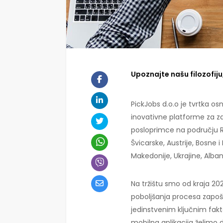
Upoznajte našu filozofiju, 
PickJobs d.o.o je tvrtka 
inovativne platforme za z
posloprimce na području Re
Švicarske, Austrije, Bosne 
Makedonije, Ukrajine, Alban
Na tržištu smo od kraja 202
poboljšanja procesa zapošl
jedinstvenim ključnim fak
mobilna aplikacija želimo