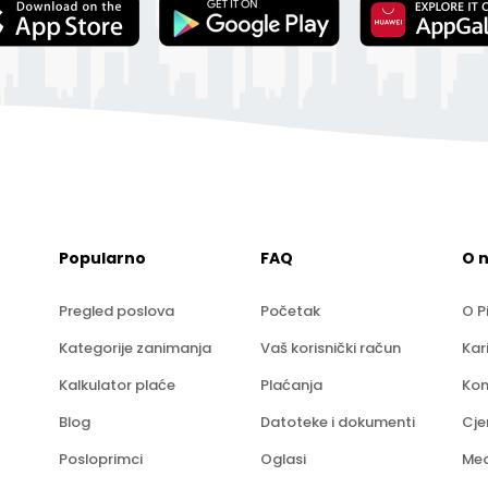
Popularno
FAQ
O 
Pregled poslova
Početak
O P
Kategorije zanimanja
Vaš korisnički račun
Kar
Kalkulator plaće
Plaćanja
Kon
Blog
Datoteke i dokumenti
Cje
Posloprimci
Oglasi
Med