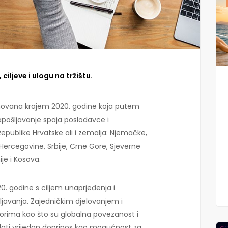
ciljeve i ulogu na tržištu.
osnovana krajem 2020. godine koja putem
apošljavanje spaja poslodavce i
publike Hrvatske ali i zemalja: Njemačke,
i Hercegovine, Srbije, Crne Gore, Sjeverne
ije i Kosova.
0. godine s ciljem unaprjeđenja i
javanja. Zajedničkim djelovanjem i
torima kao što su globalna povezanost i
 dati vrijedan doprinos kao mogućnost za