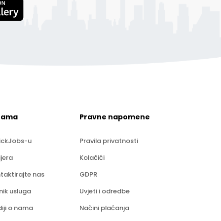
nama
Pravne napomene
ickJobs-u
Pravila privatnosti
ijera
Kolačići
taktirajte nas
GDPR
nik usluga
Uvjeti i odredbe
iji o nama
Načini plaćanja