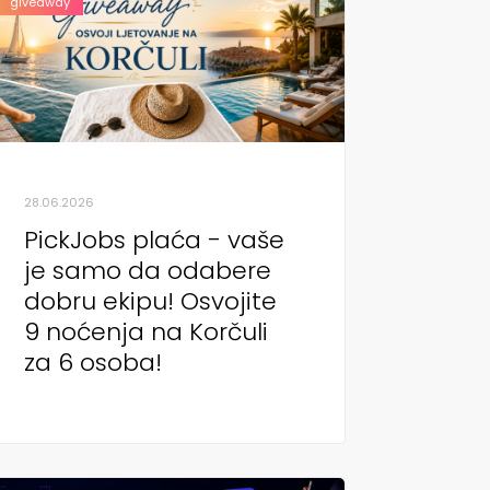
giveaway
28.06.2026
PickJobs plaća - vaše
je samo da odabere
dobru ekipu! Osvojite
9 noćenja na Korčuli
za 6 osoba!