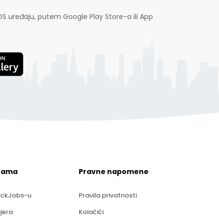
OS uređaju, putem Google Play Store-a ili App
nama
Pravne napomene
ickJobs-u
Pravila privatnosti
ijera
Kolačići