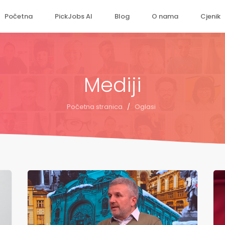
Početna
PickJobs AI
Blog
O nama
Cjenik
Mediji
Početna stranica
/
Oglasi