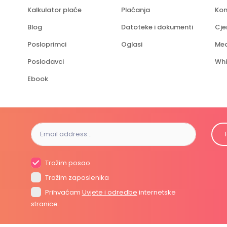
Kalkulator plaće
Plaćanja
Kon
Blog
Datoteke i dokumenti
Cje
Posloprimci
Oglasi
Med
Poslodavci
Whi
Ebook
Tražim posao
Tražim zaposlenika
Prihvaćam
Uvjete i odredbe
internetske
stranice.