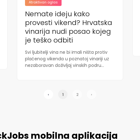
Atraktivan oglas
Nemate ideju kako
provesti vikend? Hrvatska
vinarija nudi posao kojeg
je teško odbiti
Svi ljubitelji vina ne bi imali ništa protiv
plaćenog vikenda u poznatoj vinariji uz
nezaboravan doživljaj vinskih podru...
‹
1
2
›
ckJobs mobilna aplikacija