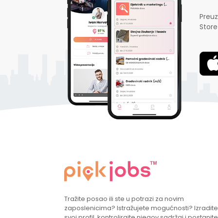
Preuz
Store
Tražite posao ili ste u potrazi za novim
zaposlenicima? Istražujete mogućnosti? Izradite
svoj profil, kontrolirajte njegov sadržaj i postanite