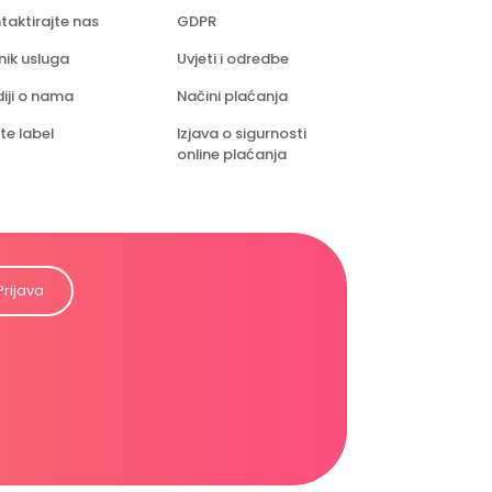
taktirajte nas
GDPR
nik usluga
Uvjeti i odredbe
iji o nama
Načini plaćanja
te label
Izjava o sigurnosti
online plaćanja
Prijava