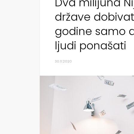
Dva milijuna 
države dobivati
godine samo d
ljudi ponašati
30.11.2020