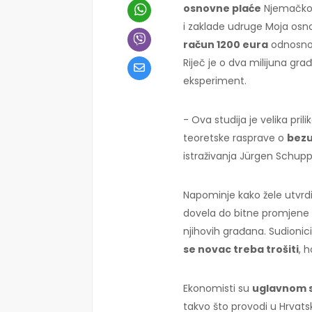
osnovne plaće
Njemačkog
i zaklade udruge Moja osn
račun 1200 eura
odnosno 
Riječ je o dva milijuna gra
eksperiment.
- Ova studija je velika pril
teoretske rasprave o
bezu
istraživanja Jürgen Schup
Napominje kako žele utvrdit
dovela do bitne promjene 
njihovih građana. Sudioni
se novac treba trošiti
, h
Ekonomisti su
uglavnom s
takvo što provodi u Hrvats