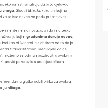
a, ekonomisti smatraju da bi to djelovao
nu snagu
. Gledali bi, kažu, kako oni koji ne
ni za te iste novce na poslu preznojavaju.
sperimente nema novaca, a i da ima teško
istraživanje kojim
građanima daruje novac
.
i Finci kao ni Švicarci, a s obzirom na to da je
linda Grabar Kitarović predvidjela da će
ska", možemo se odmah pozdraviti s ovakvim
 Kitarović pozdravila s predsjedničkom
referendumu glatko odbili priliku za ovakvu
elju ničega
.