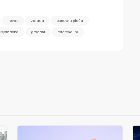
novac
zarada
osnovna plaća
Njemačka
građani
referendum