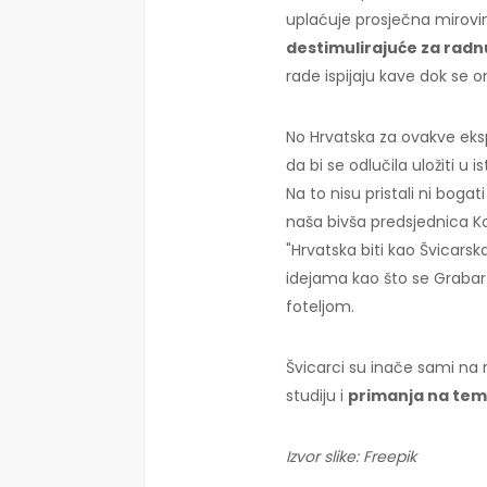
uplaćuje prosječna mirovin
destimulirajuće za rad
rade ispijaju kave dok se o
No Hrvatska za ovakve ek
da bi se odlučila uložiti u 
Na to nisu pristali ni bogat
naša bivša predsjednica Ko
"Hrvatska biti kao Švicar
idejama kao što se Grabar
foteljom.
Švicarci su inače sami na 
studiju i
primanja na tem
Izvor slike: Freepik