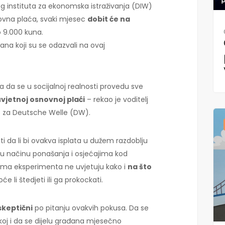
 instituta za ekonomska istraživanja (DIW)
ovna plaća, svaki mjesec
dobit će na
9.000 kuna.
đana koji su se odazvali na ovaj
ika da se u socijalnoj realnosti provedu sve
vjetnoj osnovnoj plaći
– rekao je voditelj
p za Deutsche Welle (DW).
i da li bi ovakva isplata u dužem razdoblju
u načinu ponašanja i osjećajima kod
cima eksperimenta ne uvjetuju kako i
na što
oće li štedjeti ili ga prokockati.
keptični
po pitanju ovakvih pokusa. Da se
koj i da se dijelu građana mjesečno