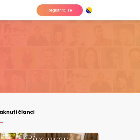
Registriraj se
taknuti članci