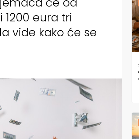
Nijemaca će od
 1200 eura tri
a vide kako će se