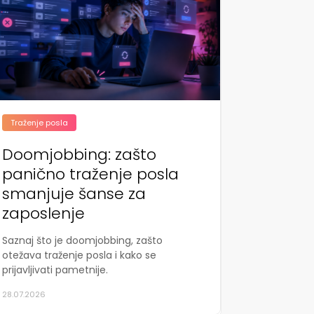
Traženje posla
Doomjobbing: zašto
panično traženje posla
smanjuje šanse za
zaposlenje
Saznaj što je doomjobbing, zašto
otežava traženje posla i kako se
prijavljivati pametnije.
28.07.2026