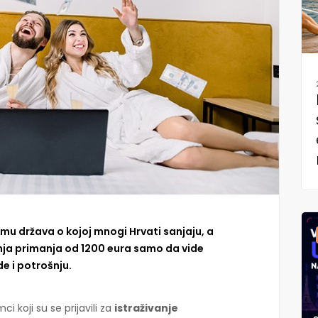
u država o kojoj mnogi Hrvati sanjaju, a
nja primanja od 1200 eura samo da vide
de i potrošnju.
emci koji su se prijavili za
istraživanje