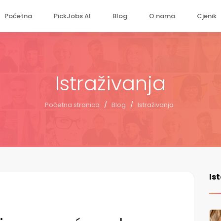
Početna
PickJobs AI
Blog
O nama
Cjenik
Istraživanja
Početna stranica
/
Blog
/
Istraživanja
Is