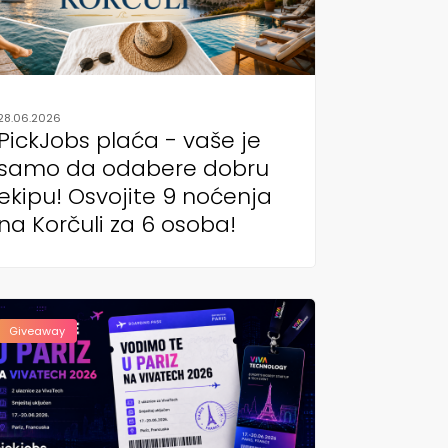
28.06.2026
PickJobs plaća - vaše je
samo da odabere dobru
ekipu! Osvojite 9 noćenja
na Korčuli za 6 osoba!
Giveaway