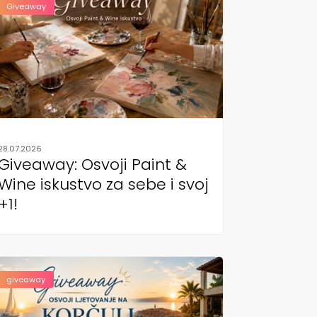
Giveaway
28.07.2026
Giveaway: Osvoji Paint &
Wine iskustvo za sebe i svoj
+1!
giveaway