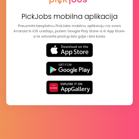
Djelatnost
Administrativna zanimanja
PickJobs mobilna aplikacija
Kategorija zanimanja
-
Preuzmite besplatnu PickJobs mobilnu aplikaciju na svom
Android ili iOS uređaju, putem Google Play Store-a ili App Store-
Pravna struktura
a te ostvarite pristup bilo gdje i bilo kada.
Privatan
Veličina tvrtke
-
Glavno sjedište
Hrvatska
Kontakt