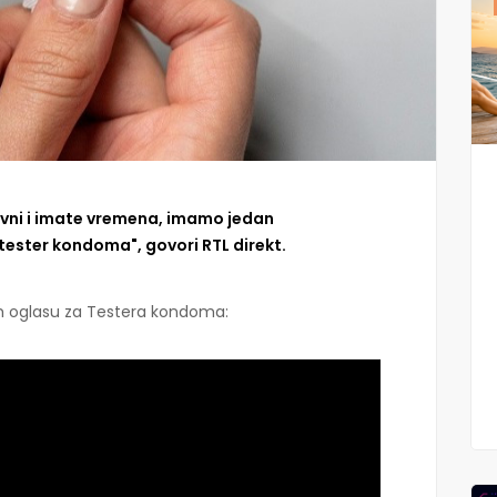
tivni i imate vremena, imamo jedan
e tester kondoma", govori RTL direkt.
m oglasu za Testera kondoma: