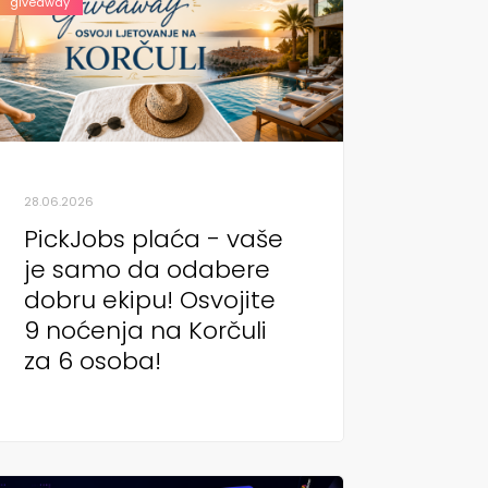
giveaway
28.06.2026
PickJobs plaća - vaše
je samo da odabere
dobru ekipu! Osvojite
9 noćenja na Korčuli
za 6 osoba!