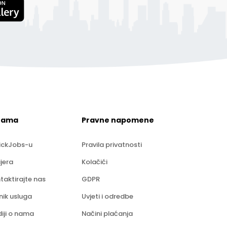
nama
Pravne napomene
ickJobs-u
Pravila privatnosti
ijera
Kolačići
taktirajte nas
GDPR
nik usluga
Uvjeti i odredbe
iji o nama
Načini plaćanja