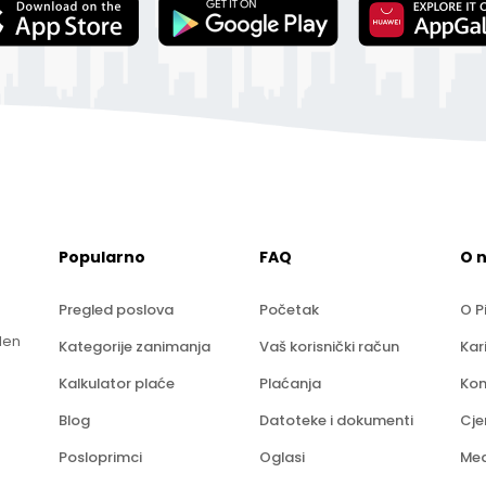
Popularno
FAQ
O 
Pregled poslova
Početak
O P
len
Kategorije zanimanja
Vaš korisnički račun
Kar
Kalkulator plaće
Plaćanja
Kon
Blog
Datoteke i dokumenti
Cje
Posloprimci
Oglasi
Med