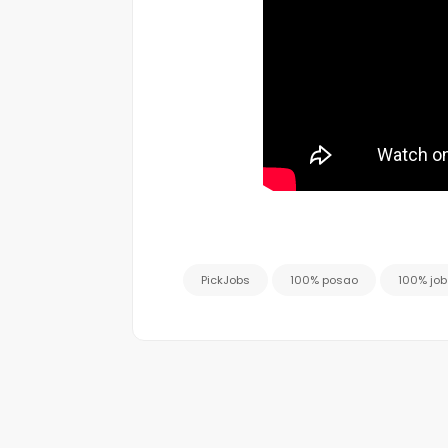
PickJobs
100% posao
100% job