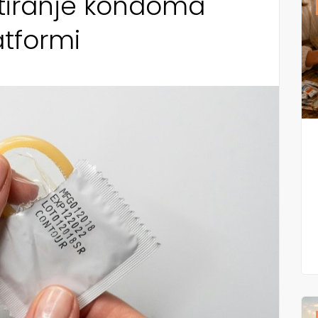
estiranje kondoma
atformi