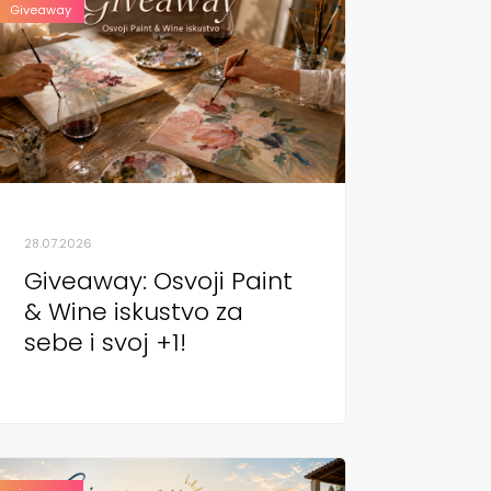
Giveaway
28.07.2026
Giveaway: Osvoji Paint
& Wine iskustvo za
sebe i svoj +1!