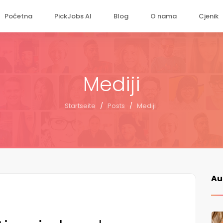
Početna
PickJobs AI
Blog
O nama
Cjenik
Mediji
Startseite
/
Posts
/
Mediji
Au