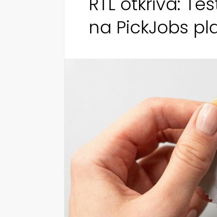
RTL otkriva: T
na PickJobs pl