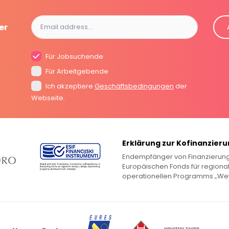
er
Für Jobsuchende
Für Arbeitgebende
Ich akzeptiere
Geschäftsbedingungen
der
Webseite.
Erklärung zur Kofinanzier
Endempfänger von Finanzierung
Europäischen Fonds für regiona
operationellen Programms „Wet