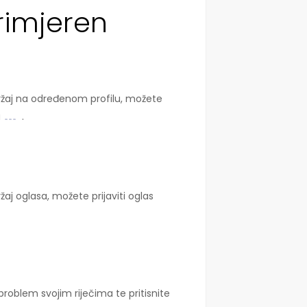
primjeren
adržaj na određenom profilu, možete
u
.
žaj oglasa, možete prijaviti oglas
problem svojim riječima te pritisnite