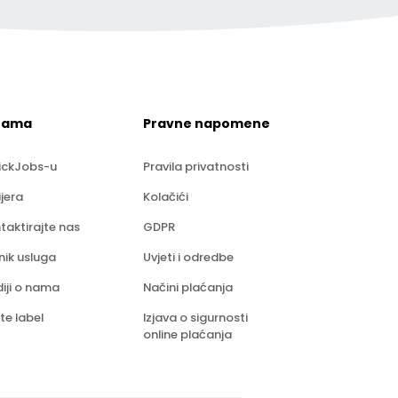
nama
Pravne napomene
ickJobs-u
Pravila privatnosti
ijera
Kolačići
taktirajte nas
GDPR
nik usluga
Uvjeti i odredbe
iji o nama
Načini plaćanja
te label
Izjava o sigurnosti
online plaćanja