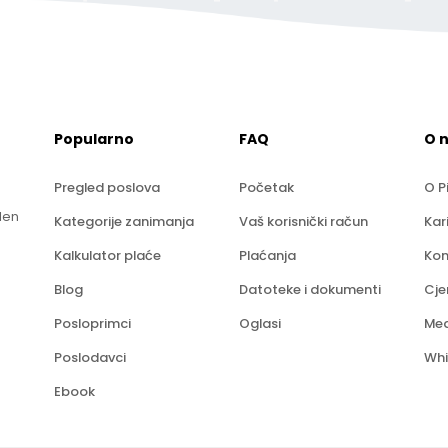
Popularno
FAQ
O 
Pregled poslova
Početak
O P
len
Kategorije zanimanja
Vaš korisnički račun
Kar
Kalkulator plaće
Plaćanja
Kon
Blog
Datoteke i dokumenti
Cje
Posloprimci
Oglasi
Med
Poslodavci
Whi
Ebook