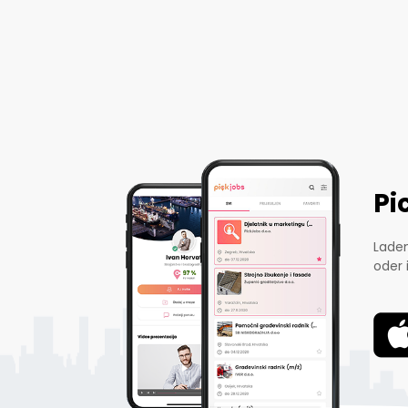
Pi
Laden
oder 