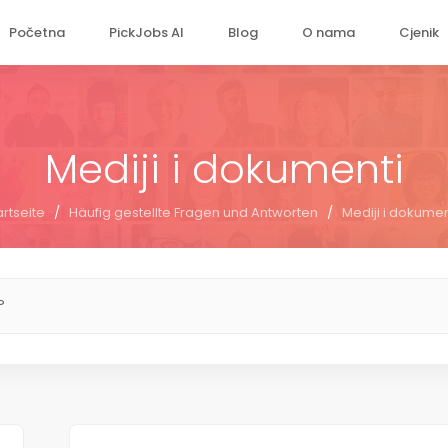
Početna
PickJobs AI
Blog
O nama
Cjenik
Mediji i dokumenti
artseite
/
Häufig gestellte Fragen und Antworten
/
Mediji i dokumen
?