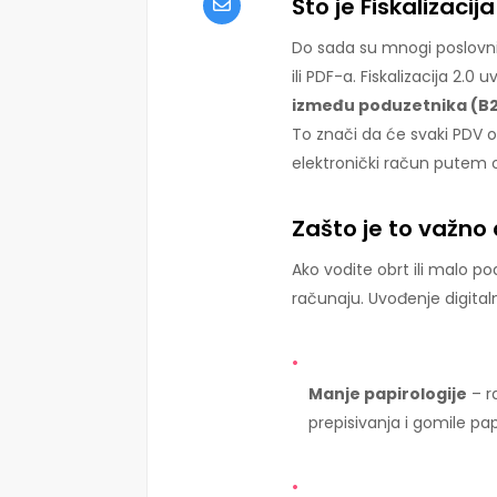
Što je Fiskalizacija
Do sada su mnogi poslovni
ili PDF-a. Fiskalizacija 2.0
između poduzetnika (B
To znači da će svaki PDV o
elektronički račun putem
Zašto je to važno
Ako vodite obrt ili malo p
računaju. Uvođenje digita
Manje papirologije
– r
prepisivanja i gomile pap