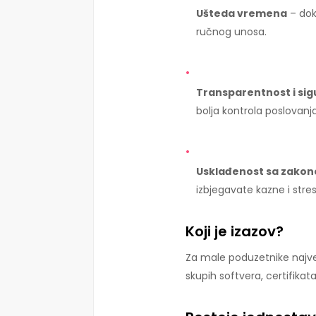
Ušteda vremena
– dok
ručnog unosa.
Transparentnost i sig
bolja kontrola poslovanja
Usklađenost sa zako
izbjegavate kazne i stres
Koji je izazov?
Za male poduzetnike najve
skupih softvera, certifikata