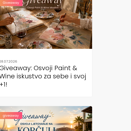
Giveaway
28.07.2026
Giveaway: Osvoji Paint &
Wine iskustvo za sebe i svoj
+1!
giveaway