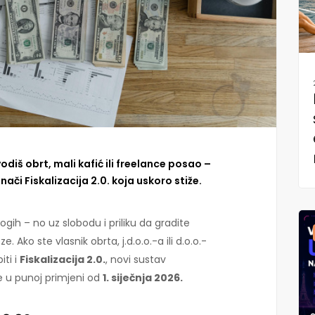
odiš obrt, mali kafić ili freelance posao –
ači Fiskalizacija 2.0. koja uskoro stiže.
ogih – no uz slobodu i priliku da gradite
ze. Ako ste vlasnik obrta, j.d.o.o.-a ili d.o.o.-
iti i
Fiskalizacija 2.0.
, novi sustav
e u punoj primjeni od
1. siječnja 2026.