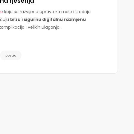
na rješenja
me
koje su razvijene upravo za male i srednje
ućuju
brzu i sigurnu digitalnu razmjenu
omplikacija i velikih ulaganja.
posao