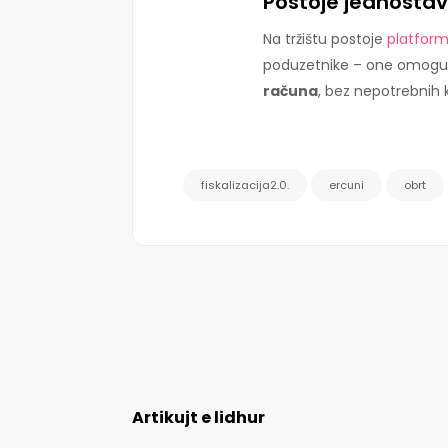
Postoje jednostav
Na tržištu postoje
platfor
poduzetnike – one omog
računa
, bez nepotrebnih k
fiskalizacija2.0.
ercuni
obrt
Artikujt e lidhur