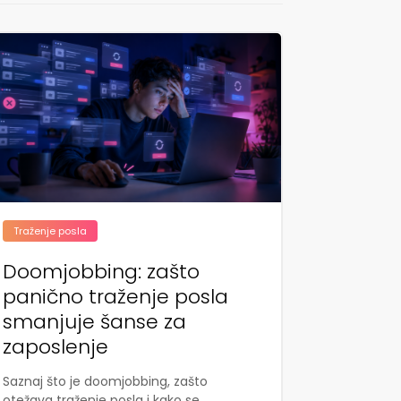
Traženje posla
Doomjobbing: zašto
panično traženje posla
smanjuje šanse za
zaposlenje
Saznaj što je doomjobbing, zašto
otežava traženje posla i kako se