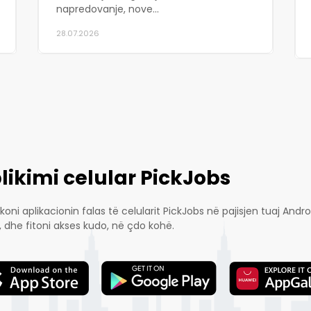
napredovanje, nove...
28.07.2026
likimi celular PickJobs
koni aplikacionin falas të celularit PickJobs në pajisjen tuaj An
, dhe fitoni akses kudo, në çdo kohë.