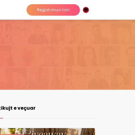
Regjistrohuni tani
tikujt e veçuar