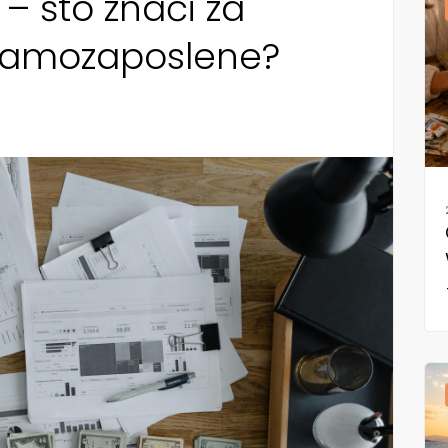
0 – što znači za
 samozaposlene?