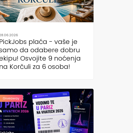
28.06.2026
PickJobs plaća - vaše je
samo da odabere dobru
ekipu! Osvojite 9 noćenja
na Korčuli za 6 osoba!
Giveaway