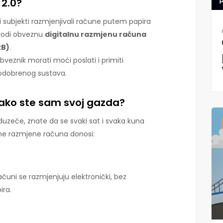
 2.0?
 subjekti razmjenjivali račune putem papira
 uvodi obveznu
digitalnu razmjenu računa
2B)
.
bveznik morati moći poslati i primiti
 odobrenog sustava.
 ako ste sam svoj gazda?
oduzeće, znate da se svaki sat i svaka kuna
lne razmjene računa donosi:
ačuni se razmjenjuju elektronički, bez
ira.