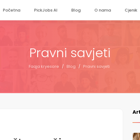
Početna
PickJobs AI
Blog
O nama
Cjenik
Pravni savjeti
Faqja kryesore
/
Blog
/
Pravni savjeti
Ar