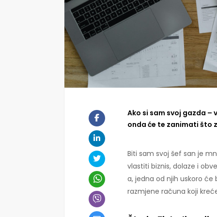
Ako si sam svoj gazda – v
onda će te zanimati što zn
Biti sam svoj šef san je mn
vlastiti biznis, dolaze i obve
a, jedna od njih uskoro će b
razmjene računa koji kreć